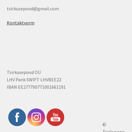
tsirkusepood@gmail.com
Kontaktvorm
Tsirkusepood OÜ
LHV Pank SWIFT LHVBEE22
IBAN EE277700771001661191
©
Tsirkusepo