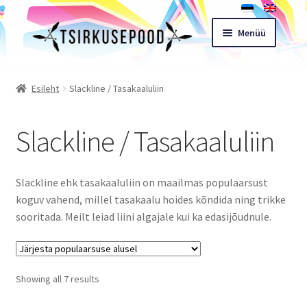
Liigu
Liigu
Menüü
navigeerimisele
sisu
juurde
Esileht
Esileht
Slackline / Tasakaaluliin
Pood
Slackline / Tasakaaluliin
Ostukorv
Slackline ehk tasakaaluliin on maailmas populaarsust
Expand
Müügitingimused
koguv vahend, millel tasakaalu hoides kõndida ning trikke
child
sooritada. Meilt leiad liini algajale kui ka edasijõudnule.
menu
Töötoad
Kontakt
Sorted
Showing all 7 results
by