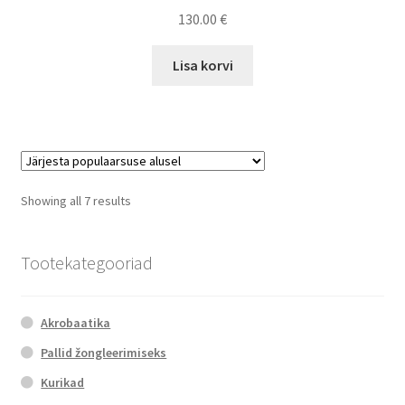
130.00
€
Lisa korvi
Sorted
Showing all 7 results
by
popularity
Tootekategooriad
Akrobaatika
Pallid žongleerimiseks
Kurikad