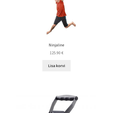
product
page
Ninjaline
125.90
€
Lisa korvi