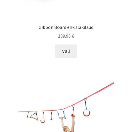
Gibbon Board ehk släkilaud
189.90
€
This
Vali
product
has
multiple
variants.
The
options
may
be
chosen
on
the