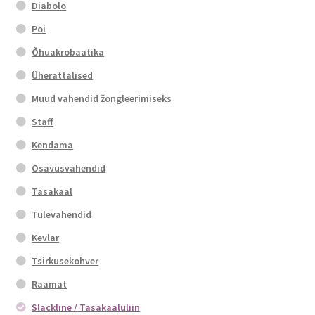
Diabolo
Poi
Õhuakrobaatika
Üherattalised
Muud vahendid žongleerimiseks
Staff
Kendama
Osavusvahendid
Tasakaal
Tulevahendid
Kevlar
Tsirkusekohver
Raamat
Slackline / Tasakaaluliin