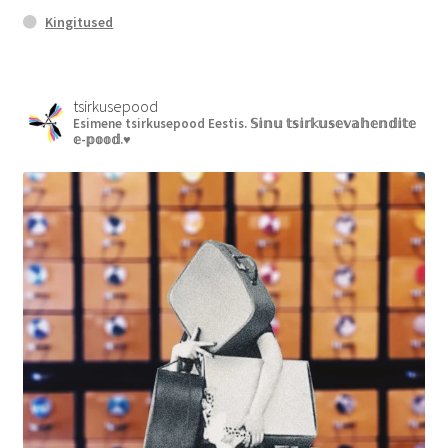
Kingitused
tsirkusepood
Esimene tsirkusepood Eestis.
𝕊𝕚𝕟𝕦 𝕥𝕤𝕚𝕣𝕜𝕦𝕤𝕖𝕧𝕒𝕙𝕖𝕟𝕕𝕚𝕥𝕖
𝕖-𝕡𝕠𝕠𝕕.♥︎