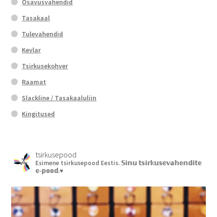
Osavusvahendid
Tasakaal
Tulevahendid
Kevlar
Tsirkusekohver
Raamat
Slackline / Tasakaaluliin
Kingitused
tsirkusepood
Esimene tsirkusepood Eestis.
𝕊𝕚𝕟𝕦 𝕥𝕤𝕚𝕣𝕜𝕦𝕤𝕖𝕧𝕒𝕙𝕖𝕟𝕕𝕚𝕥𝕖
𝕖-𝕡𝕠𝕠𝕕.♥︎