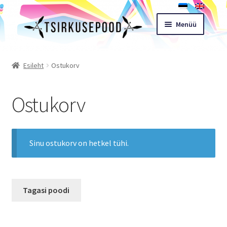
Liigu
Liigu
Menüü
navigeerimisele
sisu
juurde
Esileht
Esileht
Ostukorv
Pood
Ostukorv
Ostukorv
Expand
Müügitingimused
Sinu ostukorv on hetkel tühi.
child
menu
Töötoad
Tagasi poodi
Kontakt