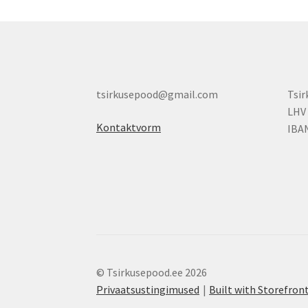
tsirkusepood@gmail.com
Tsi
LHV
Kontaktvorm
IBA
© Tsirkusepood.ee 2026
Privaatsustingimused
Built with Storefr