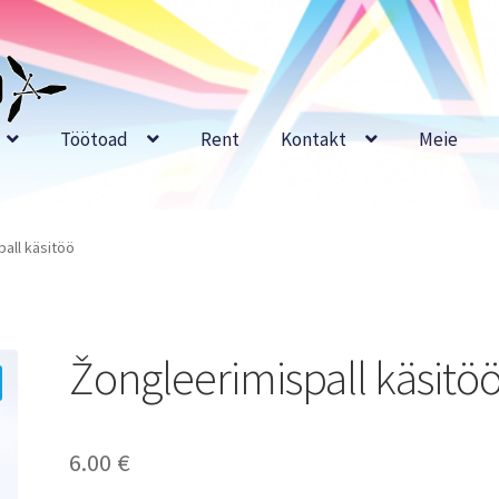
Töötoad
Rent
Kontakt
Meie
all käsitöö
Žongleerimispall käsitö
6.00
€