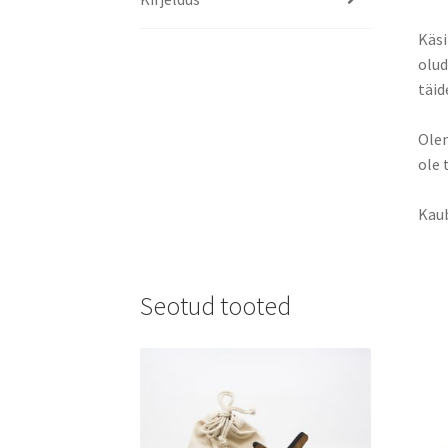
Käsi
olud
täid
Olen
ole 
Kau
Seotud tooted