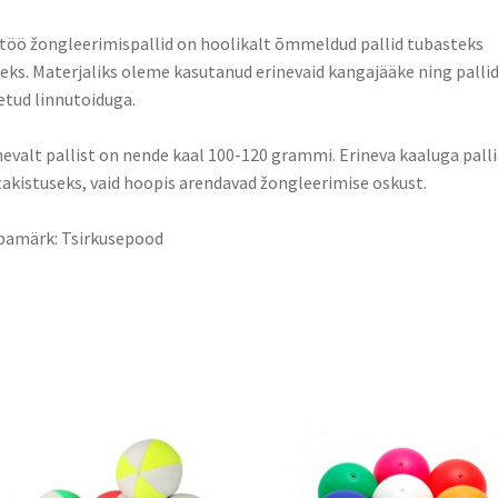
töö žongleerimispallid on hoolikalt õmmeldud pallid tubasteks
eks. Materjaliks oleme kasutanud erinevaid kangajääke ning palli
etud linnutoiduga.
evalt pallist on nende kaal 100-120 grammi. Erineva kaaluga palli
takistuseks, vaid hoopis arendavad žongleerimise oskust.
bamärk: Tsirkusepood