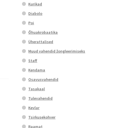
Kurikad
Diabolo
Poi
Õhuakrobaatika
Üherattalised
Muud vahendid žongleerimiseks
Staff
Kendama
Osavusvahendid
Tasakaal
Tulevahendid
Kevlar
Tsirkusekohver
Raamat