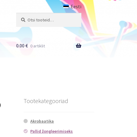
Eesti
Otsi:
Otsi
0.00
€
0 artiklit
ö
Tootekategooriad
Akrobaatika
Pallid žongleerimiseks