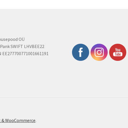
on
on
the
the
product
product
page
page
rkusepood OÜ
 Pank SWIFT LHVBEE22
N EE277700771001661191
ont & WooCommerce
.