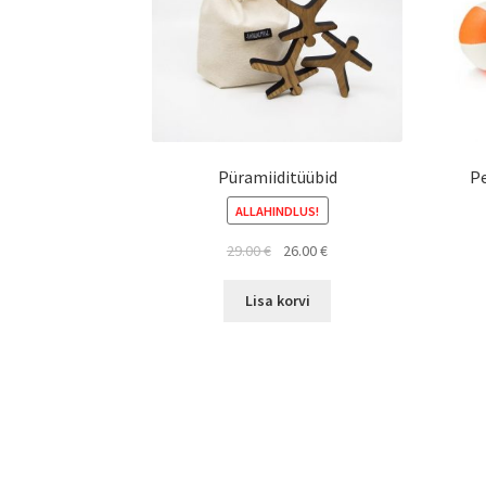
Püramiiditüübid
Pe
ALLAHINDLUS!
Algne
Current
29.00
€
26.00
€
hind
price
oli:
is:
Lisa korvi
29.00 €.
26.00 €.