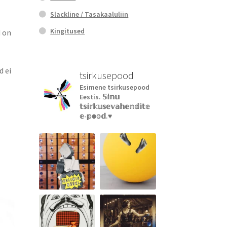
Slackline / Tasakaaluliin
Kingitused
d on
d ei
tsirkusepood
Esimene tsirkusepood
Eestis.
𝕊𝕚𝕟𝕦
𝕥𝕤𝕚𝕣𝕜𝕦𝕤𝕖𝕧𝕒𝕙𝕖𝕟𝕕𝕚𝕥𝕖
𝕖-𝕡𝕠𝕠𝕕.♥︎