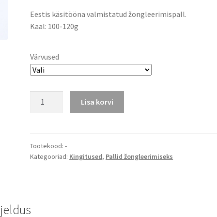
Eestis käsitööna valmistatud žongleerimispall.
Kaal: 100-120g
Värvused
Žongleerimispall
Lisa korvi
käsitöö
kogus
Tootekood:
-
Kategooriad:
Kingitused
,
Pallid žongleerimiseks
rjeldus