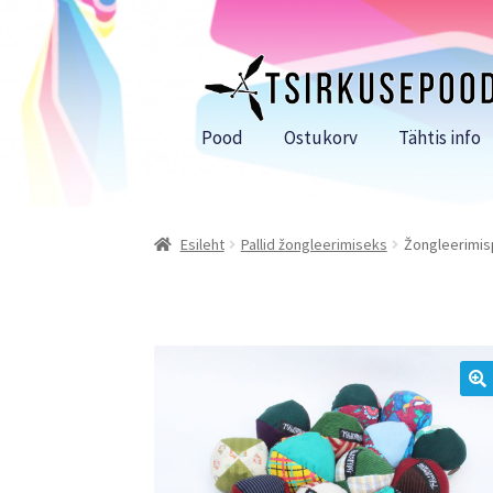
Liigu
Liigu
navigeerimisele
sisu
juurde
Pood
Ostukorv
Tähtis info
Esileht
Pallid žongleerimiseks
Žongleerimisp
🔍