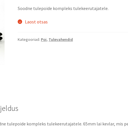
Soodne tulepoide kompleks tulekeerutajatele.
Laost otsas
Kategooriad:
Poi
,
Tulevahendid
rjeldus
ne tulepoide kompleks tulekeerutajatele. 65mm lai kevlar, mis p