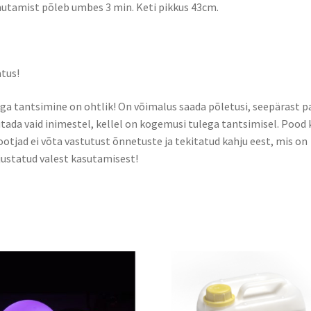
tamist põleb umbes 3 min. Keti pikkus 43cm.
tus!
ga tantsimine on ohtlik! On võimalus saada põletusi, seepärast p
tada vaid inimestel, kellel on kogemusi tulega tantsimisel. Pood 
ootjad ei võta vastutust õnnetuste ja tekitatud kahju eest, mis on
ustatud valest kasutamisest!