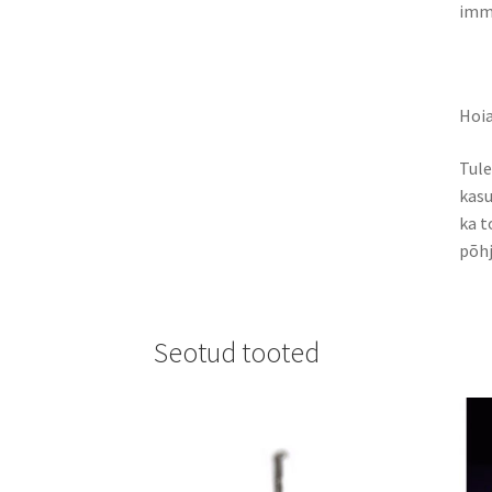
immu
Hoia
Tule
kasu
ka t
põhj
Seotud tooted