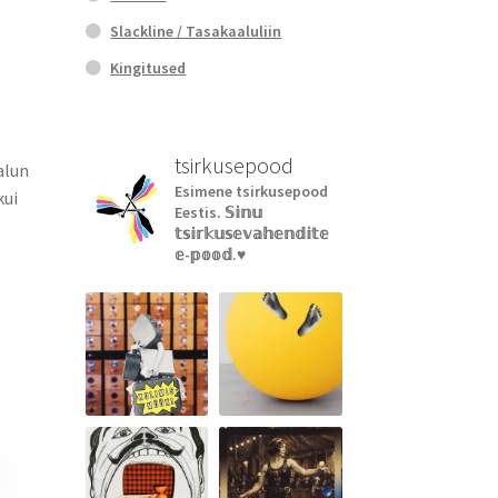
Slackline / Tasakaaluliin
Kingitused
tsirkusepood
alun
Esimene tsirkusepood
kui
Eestis.
𝕊𝕚𝕟𝕦
𝕥𝕤𝕚𝕣𝕜𝕦𝕤𝕖𝕧𝕒𝕙𝕖𝕟𝕕𝕚𝕥𝕖
𝕖-𝕡𝕠𝕠𝕕.♥︎