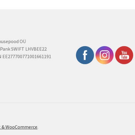
rkusepood OÜ
 Pank SWIFT LHVBEE22
N EE277700771001661191
ont & WooCommerce
.