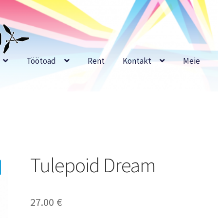
Töötoad
Rent
Kontakt
Meie
Tulepoid Dream
27.00
€