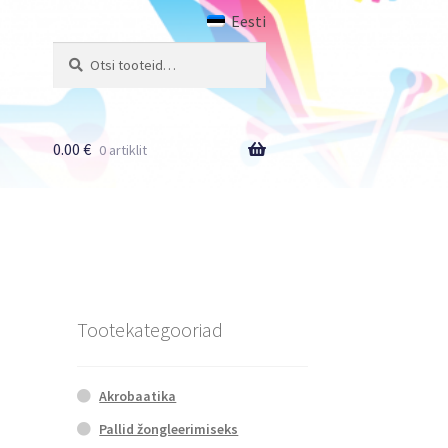
Eesti
Otsi:
Otsi
0.00
€
0 artiklit
Tootekategooriad
Akrobaatika
Pallid žongleerimiseks