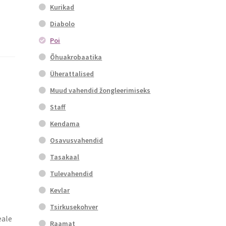
Kurikad
Diabolo
Poi
Õhuakrobaatika
Üherattalised
Muud vahendid žongleerimiseks
Staff
Kendama
Osavusvahendid
Tasakaal
Tulevahendid
Kevlar
Tsirkusekohver
eale
Raamat