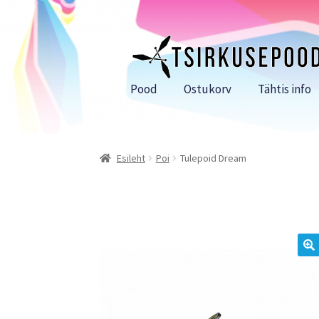
Liigu
Liigu
navigeerimisele
sisu
juurde
Pood
Ostukorv
Tähtis info
Esileht
Poi
Tulepoid Dream
🔍