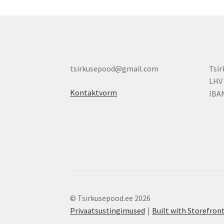
tsirkusepood@gmail.com
Tsi
LHV
Kontaktvorm
IBA
© Tsirkusepood.ee 2026
Privaatsustingimused
Built with Storefr