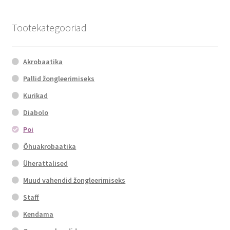
Tootekategooriad
Akrobaatika
Pallid žongleerimiseks
Kurikad
Diabolo
Poi
Õhuakrobaatika
Üherattalised
Muud vahendid žongleerimiseks
Staff
Kendama