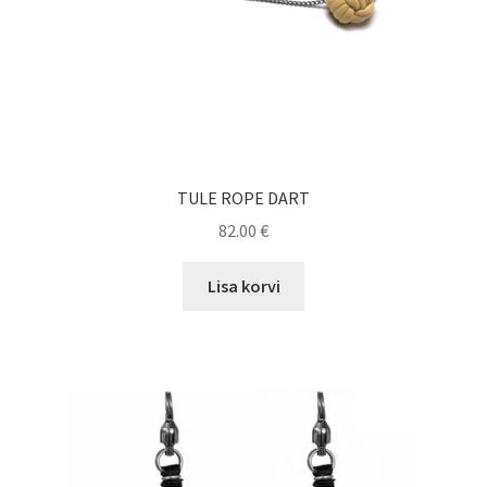
product
page
TULE ROPE DART
82.00
€
Lisa korvi