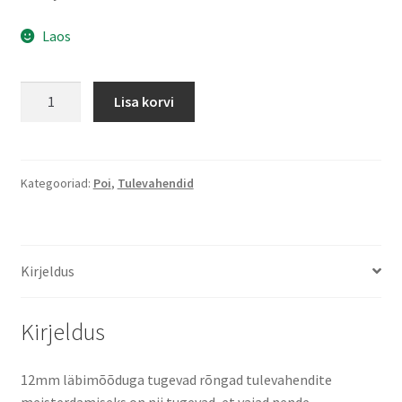
Laos
Tugevad
Lisa korvi
rõngad
kogus
Kategooriad:
Poi
,
Tulevahendid
Kirjeldus
Kirjeldus
12mm läbimõõduga tugevad rõngad tulevahendite