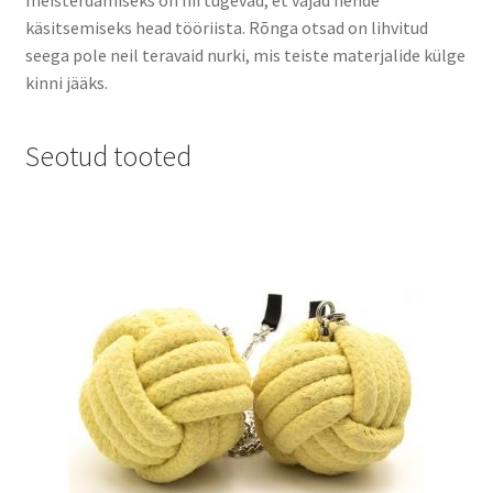
meisterdamiseks on nii tugevad, et vajad nende
käsitsemiseks head tööriista. Rõnga otsad on lihvitud
seega pole neil teravaid nurki, mis teiste materjalide külge
kinni jääks.
Seotud tooted