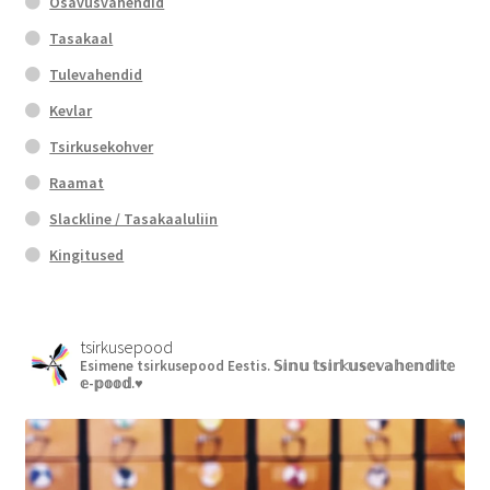
Osavusvahendid
Tasakaal
Tulevahendid
Kevlar
Tsirkusekohver
Raamat
Slackline / Tasakaaluliin
Kingitused
tsirkusepood
Esimene tsirkusepood Eestis.
𝕊𝕚𝕟𝕦 𝕥𝕤𝕚𝕣𝕜𝕦𝕤𝕖𝕧𝕒𝕙𝕖𝕟𝕕𝕚𝕥𝕖
𝕖-𝕡𝕠𝕠𝕕.♥︎