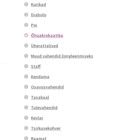
Kurikad
Diabolo
Poi
Õhuakrobaatika
Üherattalised
Muud vahendid žongleerimiseks
Staff
Kendama
Osavusvahendid
Tasakaal
Tulevahendid
Kevlar
Tsirkusekohver
Raamat