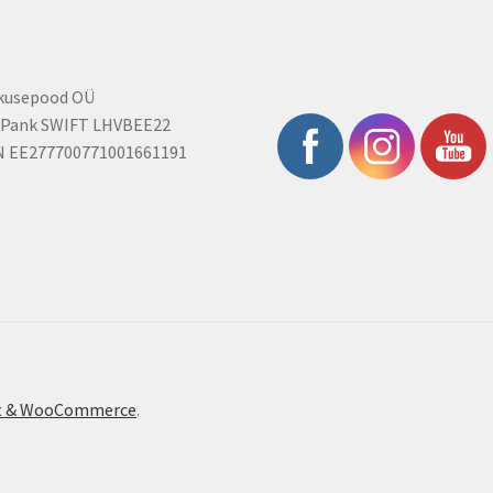
on
the
product
page
rkusepood OÜ
 Pank SWIFT LHVBEE22
N EE277700771001661191
ont & WooCommerce
.