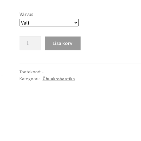
Värvus
Trapets
Lisa korvi
kogus
Tootekood:
-
Kategooria:
Õhuakrobaatika