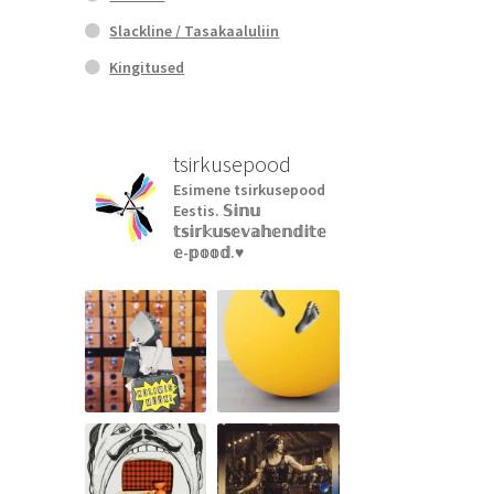
Slackline / Tasakaaluliin
Kingitused
tsirkusepood
Esimene tsirkusepood
Eestis.
𝕊𝕚𝕟𝕦
𝕥𝕤𝕚𝕣𝕜𝕦𝕤𝕖𝕧𝕒𝕙𝕖𝕟𝕕𝕚𝕥𝕖
𝕖-𝕡𝕠𝕠𝕕.♥︎