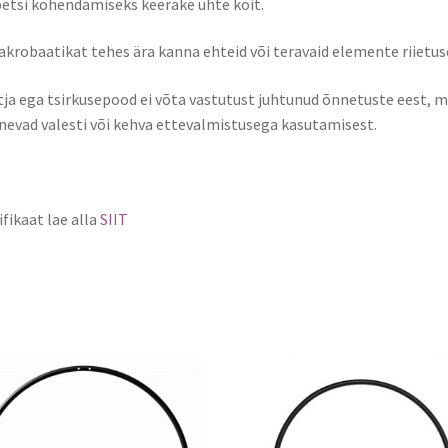
etsi kohendamiseks keerake ühte köit.
krobaatikat tehes ära kanna ehteid või teravaid elemente riietuse
ja ega tsirkusepood ei võta vastutust juhtunud õnnetuste eest, m
nevad valesti või kehva ettevalmistusega kasutamisest.
ifikaat lae alla
SIIT