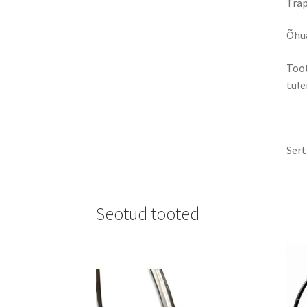
Trap
Õhua
Toot
tule
Sert
Seotud tooted