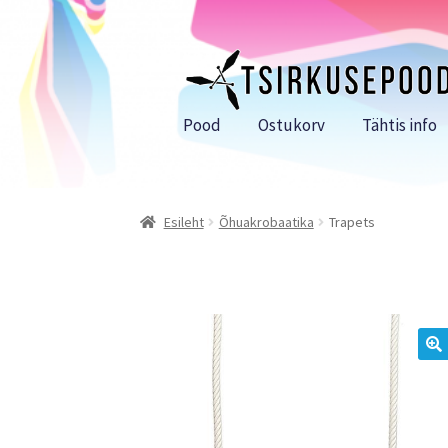
Liigu
Liigu
navigeerimisele
sisu
juurde
Pood
Ostukorv
Tähtis info
Esileht
Õhuakrobaatika
Trapets
🔍