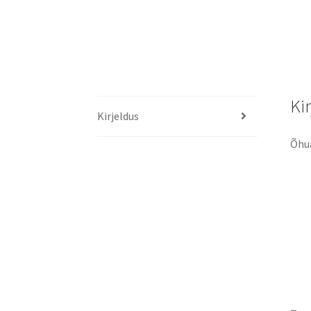
Ki
Kirjeldus
Õhua