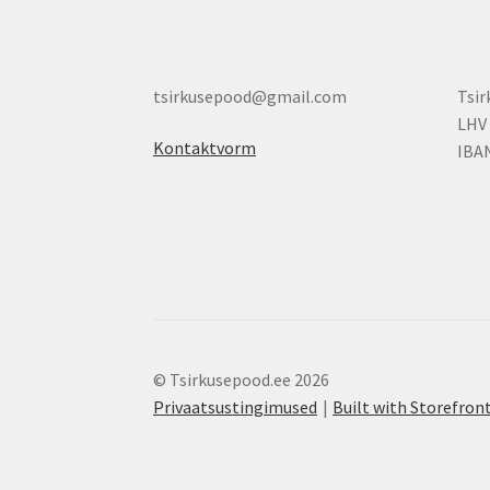
tsirkusepood@gmail.com
Tsi
LHV
Kontaktvorm
IBA
© Tsirkusepood.ee 2026
Privaatsustingimused
Built with Storefr