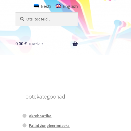
Eesti
English
Otsi:
Otsi
0.00
€
0 artiklit
Tootekategooriad
Akrobaatika
Pallid žongleerimiseks