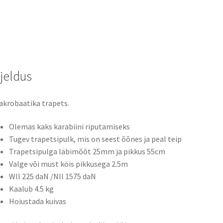
rjeldus
krobaatika trapets.
Olemas kaks karabiini riputamiseks
Tugev trapetsipulk, mis on seest õõnes ja peal teip
Trapetsipulga läbimõõt 25mm ja pikkus 55cm
Valge või must köis pikkusega 2.5m
Wll 225 daN /Nll 1575 daN
Kaalub 4.5 kg
Hoiustada kuivas