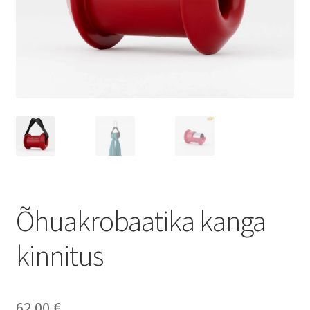
Õhuakrobaatika kanga
kinnitus
62.00
€