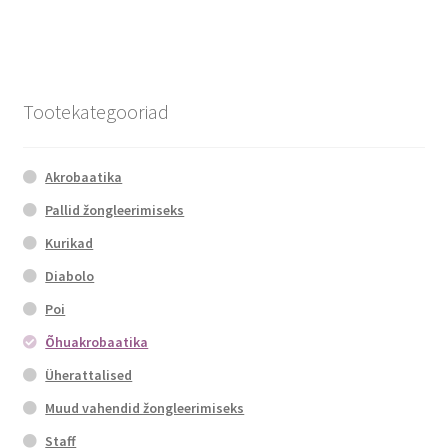
Tootekategooriad
Akrobaatika
Pallid žongleerimiseks
Kurikad
Diabolo
Poi
Õhuakrobaatika
Üherattalised
Muud vahendid žongleerimiseks
Staff