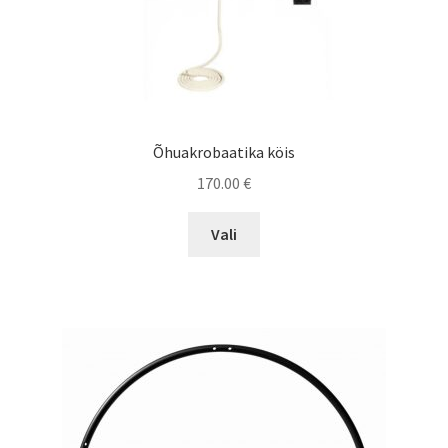
Õhuakrobaatika köis
170.00
€
This
Vali
product
has
multiple
variants.
The
options
may
be
chosen