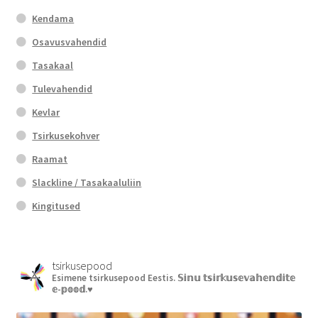
Kendama
Osavusvahendid
Tasakaal
Tulevahendid
Kevlar
Tsirkusekohver
Raamat
Slackline / Tasakaaluliin
Kingitused
tsirkusepood
Esimene tsirkusepood Eestis.
𝕊𝕚𝕟𝕦 𝕥𝕤𝕚𝕣𝕜𝕦𝕤𝕖𝕧𝕒𝕙𝕖𝕟𝕕𝕚𝕥𝕖
𝕖-𝕡𝕠𝕠𝕕.♥︎