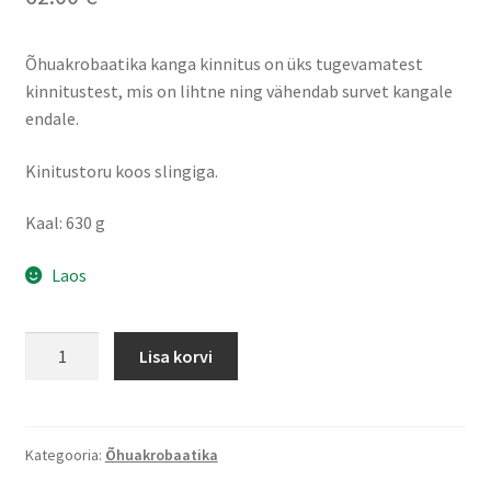
Õhuakrobaatika kanga kinnitus on üks tugevamatest
kinnitustest, mis on lihtne ning vähendab survet kangale
endale.
Kinitustoru koos slingiga.
Kaal: 630 g
Laos
Õhuakrobaatika
Lisa korvi
kanga
kinnitus
kogus
Kategooria:
Õhuakrobaatika