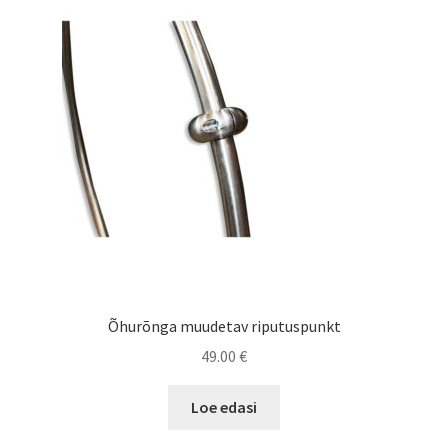
Õhurõnga muudetav riputuspunkt
49.00
€
Loe edasi