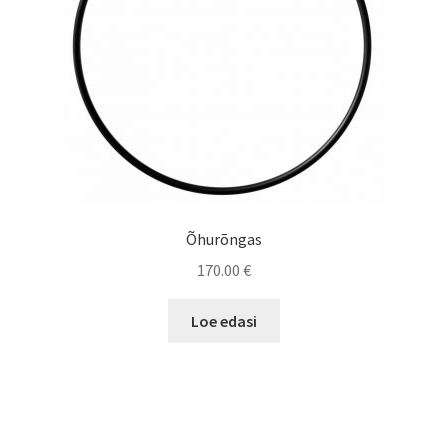
on
the
product
page
Õhurõngas
170.00
€
Loe edasi