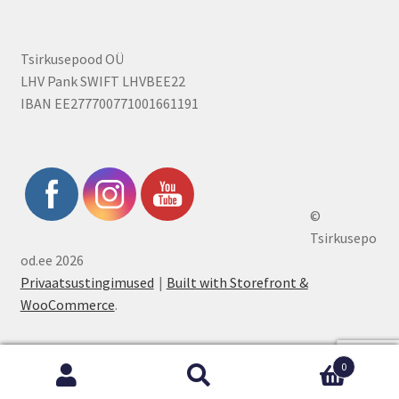
Tsirkusepood OÜ
LHV Pank SWIFT LHVBEE22
IBAN EE277700771001661191
©
Tsirkusepo
od.ee 2026
Privaatsustingimused
Built with Storefront &
WooCommerce
.
0
Otsi:
Otsi