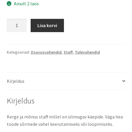
Ainult 2 laos
NYBRAS
Lisa korvi
staff
100cm
kogus
Kategooriad:
Osavusvahendid
,
Staff
,
Tulevahendid
Kirjeldus
Kirjeldus
Kerge ja mõnus staff millel on ülimugav käepide. Väga hea
toode sõrmede vahel keerutamiseks või loopimiseks.