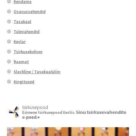
Kendama
Osavusvahendid
Tasakaal
Tulevahendid
Kevlar
Tsirkusekohver
Raamat
Slackline / Tasakaaluliin
Kingitused
tsirkusepood
Esimene tsirkusepood Eestis.
𝕊𝕚𝕟𝕦 𝕥𝕤𝕚𝕣𝕜𝕦𝕤𝕖𝕧𝕒𝕙𝕖𝕟𝕕𝕚𝕥𝕖
𝕖-𝕡𝕠𝕠𝕕.♥︎