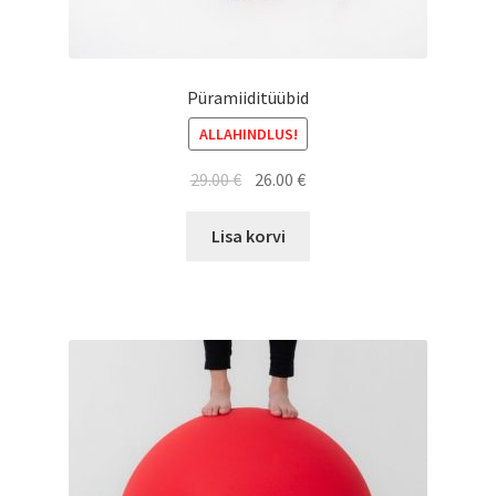
Püramiiditüübid
ALLAHINDLUS!
Algne
Current
29.00
€
26.00
€
hind
price
oli:
is:
Lisa korvi
29.00 €.
26.00 €.