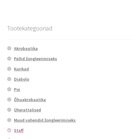
Tootekategooriad
Akrobaatika
Pallid žongleerimiseks
Kurikad
Diabolo
Poi
Õhuakrobaatika
Üherattalised
Muud vahendid žongleerimiseks
Staff