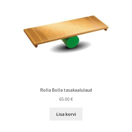
may
be
chosen
on
the
product
page
Rolla Bolla tasakaalulaud
65.00
€
Lisa korvi