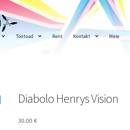
Töötoad
Rent
Kontakt
Meie
Diabolo Henrys Vision
30.00
€