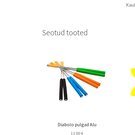
Kau
Seotud tooted
Diabolo pulgad Alu
13.00
€