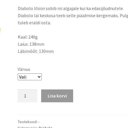
Diabolo
Vision
sobib nii algajale kui ka edasijõudnutele.
Diabolo lai keskosa teeb selle püüdmise kergemaks. Pul
tuleb eraldi osta.
Kaal: 240g
Laius: 138mm
Läbimõõt: 130mm
Värvus
Diabolo
Lisa korvi
Henrys
Vision
kogus
Tootekood:
-
Kategooria:
Diabolo