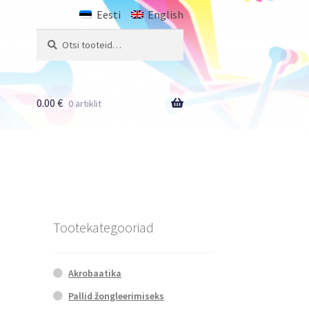
Eesti
English
Otsi:
Otsi
0.00
€
0 artiklit
Tootekategooriad
Akrobaatika
Pallid žongleerimiseks