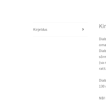
Ki
Kirjeldus
Dia
oma 
Diab
sõrm
(va 
ratt
Diab
130 
NB! 