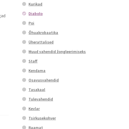
Kurikad
Diabolo
gad
Poi
Õhuakrobaatika
Üherattalised
Muud vahendid žongleerimiseks
Staff
Kendama
Osavusvahendid
Tasakaal
Tulevahendid
Kevlar
Tsirkusekohver
Raamat