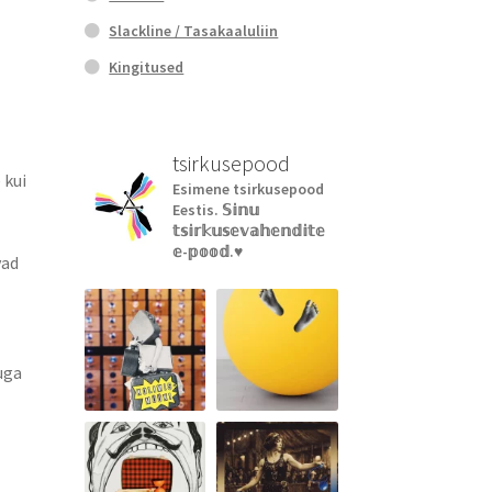
Slackline / Tasakaaluliin
Kingitused
tsirkusepood
 kui
Esimene tsirkusepood
Eestis.
𝕊𝕚𝕟𝕦
𝕥𝕤𝕚𝕣𝕜𝕦𝕤𝕖𝕧𝕒𝕙𝕖𝕟𝕕𝕚𝕥𝕖
𝕖-𝕡𝕠𝕠𝕕.♥︎
vad
uga