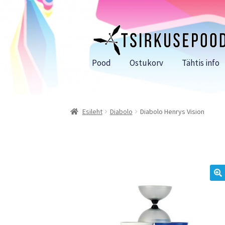
Liigu
Liigu
navigeerimisele
sisu
juurde
Pood
Ostukorv
Tähtis info
Esileht
Diabolo
Diabolo Henrys Vision
🔍