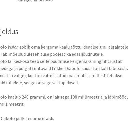
rjeldus
bolo
Vision
sobib oma kergema kaalu tõttu ideaalselt nii algajatele
läbimõeldud ülesehituse poolest ka edasijõudnutele.
olo lai keskosa teeb selle püüdmise kergemaks ning lihtsustab
edega ja pulgal tehtavaid trikke. Diabolo kausid on küll läbipaist
must ja valge), kuid on valmistatud materjalist, millest tehakse
aid ruladele, seega on väga vastupidavad.
olo kaalub 240 grammi, on laiusega 138 millimeetrit ja läbimõõd
millimeetrit.
Diabolo pulki müüme eraldi.