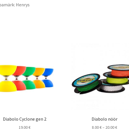
bamärk: Henrys
Diabolo Cyclone gen 2
Diabolo nöör
Price
19.00
€
8.00
€
–
20.00
€