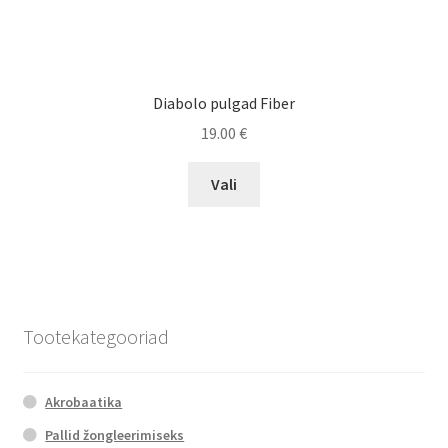
Diabolo pulgad Fiber
19.00
€
This
Vali
product
has
multiple
variants.
The
options
Tootekategooriad
may
be
chosen
Akrobaatika
on
Pallid žongleerimiseks