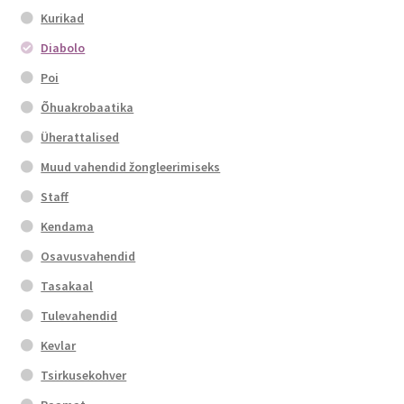
the
Kurikad
product
page
Diabolo
Poi
Õhuakrobaatika
Üherattalised
Muud vahendid žongleerimiseks
Staff
Kendama
Osavusvahendid
Tasakaal
Tulevahendid
Kevlar
Tsirkusekohver