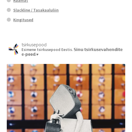
Raamat
Slackline / Tasakaaluliin
Kingitused
tsirkusepood
Esimene tsirkusepood Eestis.
𝕊𝕚𝕟𝕦 𝕥𝕤𝕚𝕣𝕜𝕦𝕤𝕖𝕧𝕒𝕙𝕖𝕟𝕕𝕚𝕥𝕖
𝕖-𝕡𝕠𝕠𝕕.♥︎