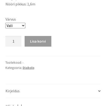
Nööri pikkus: 1,6m
Värvus
Diabolo
Lisa korvi
pulgad
Alu
kogus
Tootekood:
-
Kategooria:
Diabolo
Kirjeldus