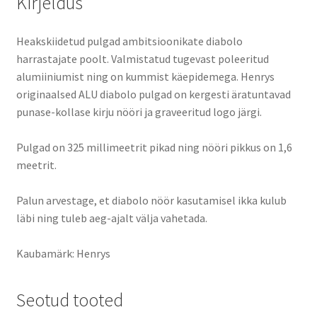
Kirjeldus
Heakskiidetud pulgad ambitsioonikate diabolo
harrastajate poolt. Valmistatud tugevast poleeritud
alumiiniumist ning on kummist käepidemega. Henrys
originaalsed ALU diabolo pulgad on kergesti äratuntavad
punase-kollase kirju nööri ja graveeritud logo järgi.
Pulgad on 325 millimeetrit pikad ning nööri pikkus on 1,6
meetrit.
Palun arvestage, et diabolo nöör kasutamisel ikka kulub
läbi ning tuleb aeg-ajalt välja vahetada.
Kaubamärk: Henrys
Seotud tooted