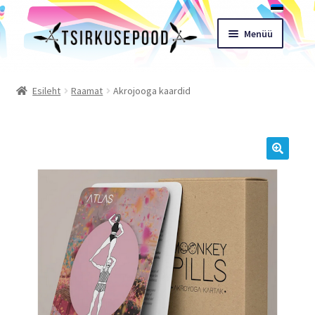
Liigu
Liigu
Menüü
navigeerimisele
sisu
juurde
Esileht
Esileht
Raamat
Akrojooga kaardid
Pood
Ostukorv
🔍
Expand
Müügitingimused
child
menu
Töötoad
Kontakt