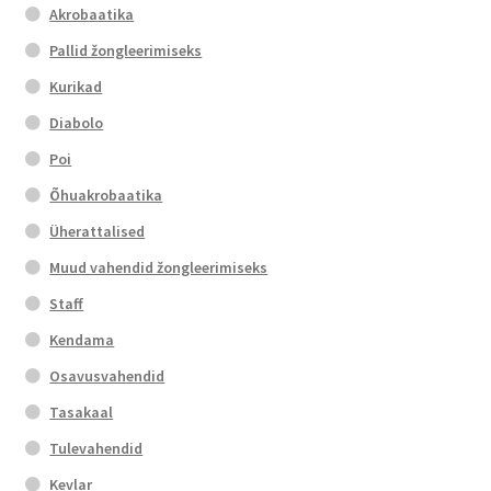
chosen
Akrobaatika
on
Pallid žongleerimiseks
the
Kurikad
product
page
Diabolo
Poi
Õhuakrobaatika
Üherattalised
Muud vahendid žongleerimiseks
Staff
Kendama
Osavusvahendid
Tasakaal
Tulevahendid
Kevlar