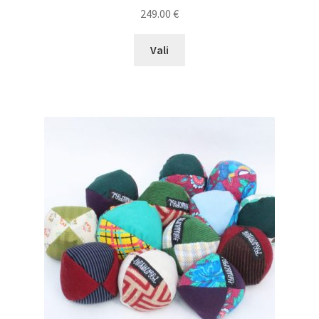
249.00
€
This
Vali
product
has
multiple
variants.
The
options
may
be
chosen
on
the
product
page