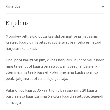
Kirjeldus
Kirjeldus
Moonkey pills akrojooga kaardid on inglise ja hispaania
keelsed kaardid mis aitavad sul ja su sõbral teha erinevaid
harjutusi kahekesi.
Ühel pool kaarti on pilt, kuidas harjutus või poos välja näeb
ning teisel pool kaarti on seletus, mis teeb lendaja ehk
ülemine, mis teeb baas ehk alumine ning kuidas ja mida
peaks jälgima spotter ehk julgestaja.
Pakis on 60 kaarti, 35 kaarti on L baasiga ning 20 kaarti
püsti seisva baasiga ning 5 ekstra kaarti seletuste, legendi
ja muuga.