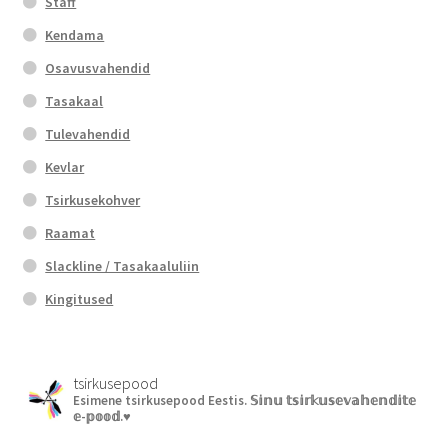
Staff
Kendama
Osavusvahendid
Tasakaal
Tulevahendid
Kevlar
Tsirkusekohver
Raamat
Slackline / Tasakaaluliin
Kingitused
tsirkusepood
Esimene tsirkusepood Eestis.
𝕊𝕚𝕟𝕦 𝕥𝕤𝕚𝕣𝕜𝕦𝕤𝕖𝕧𝕒𝕙𝕖𝕟𝕕𝕚𝕥𝕖
𝕖-𝕡𝕠𝕠𝕕.♥︎