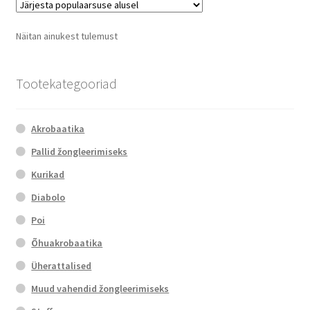
The
options
Näitan ainukest tulemust
may
be
chosen
Tootekategooriad
on
the
Akrobaatika
product
page
Pallid žongleerimiseks
Kurikad
Diabolo
Poi
Õhuakrobaatika
Üherattalised
Muud vahendid žongleerimiseks