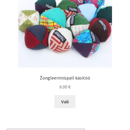
Žongleerimispall käsitöö
6.00
€
This
Vali
product
has
multiple
variants.