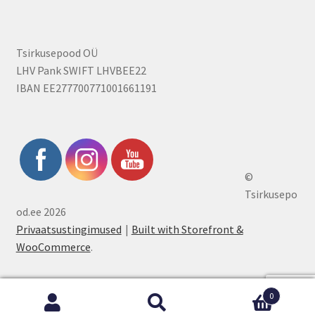
Tsirkusepood OÜ
LHV Pank SWIFT LHVBEE22
IBAN EE277700771001661191
©
Tsirkusepo
od.ee 2026
Privaatsustingimused
Built with Storefront &
WooCommerce
.
0
Otsi:
Otsi