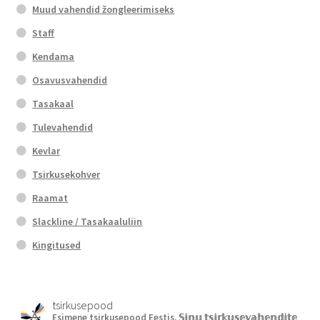
Muud vahendid žongleerimiseks
Staff
Kendama
Osavusvahendid
Tasakaal
Tulevahendid
Kevlar
Tsirkusekohver
Raamat
Slackline / Tasakaaluliin
Kingitused
tsirkusepood
Esimene tsirkusepood Eestis.
𝕊𝕚𝕟𝕦 𝕥𝕤𝕚𝕣𝕜𝕦𝕤𝕖𝕧𝕒𝕙𝕖𝕟𝕕𝕚𝕥𝕖