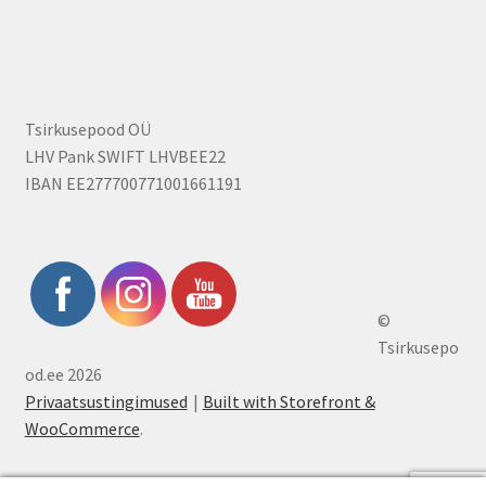
Tsirkusepood OÜ
LHV Pank SWIFT LHVBEE22
IBAN EE277700771001661191
©
Tsirkusepo
od.ee 2026
Privaatsustingimused
Built with Storefront &
WooCommerce
.