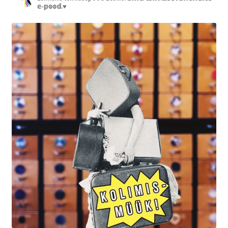
𝕖-𝕡𝕠𝕠𝕕.♥︎