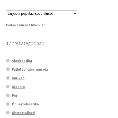
multiple
variants.
The
options
Näitan ainukest tulemust
may
be
chosen
Tootekategooriad
on
the
Akrobaatika
product
page
Pallid žongleerimiseks
Kurikad
Diabolo
Poi
Õhuakrobaatika
Üherattalised