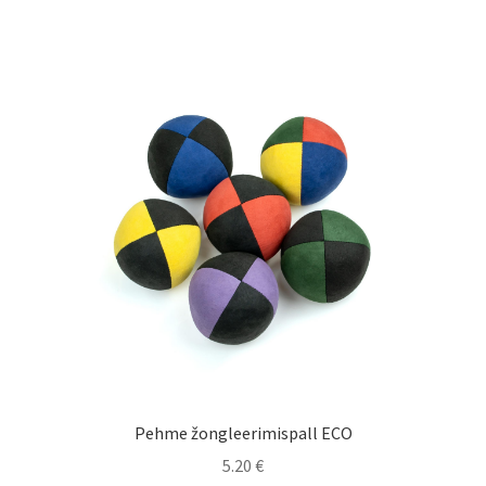
multiple
variants.
The
options
may
be
chosen
on
the
product
page
Pehme žongleerimispall ECO
5.20
€