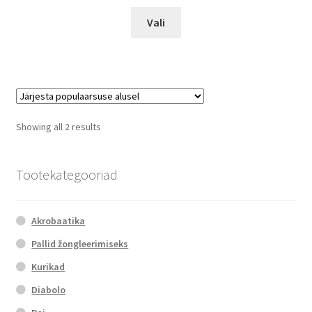
This
Vali
product
has
multiple
variants.
The
options
Sorted
Showing all 2 results
may
by
be
popularity
chosen
Tootekategooriad
on
the
Akrobaatika
product
page
Pallid žongleerimiseks
Kurikad
Diabolo