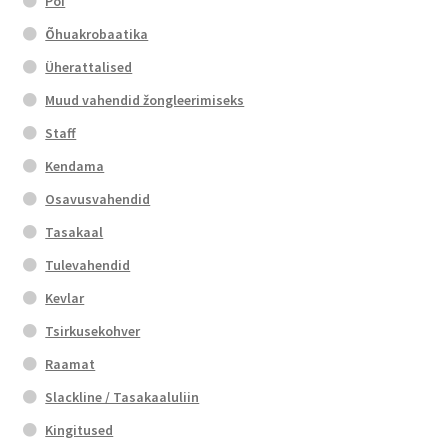
Poi
Õhuakrobaatika
Üherattalised
Muud vahendid žongleerimiseks
Staff
Kendama
Osavusvahendid
Tasakaal
Tulevahendid
Kevlar
Tsirkusekohver
Raamat
Slackline / Tasakaaluliin
Kingitused