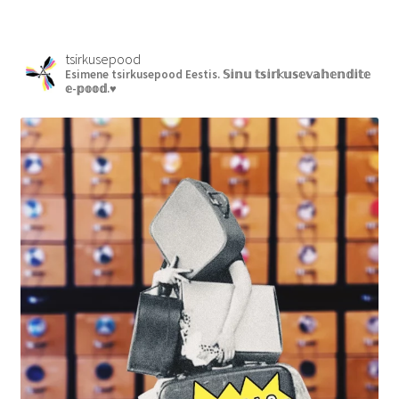
tsirkusepood
Esimene tsirkusepood Eestis.
𝕊𝕚𝕟𝕦 𝕥𝕤𝕚𝕣𝕜𝕦𝕤𝕖𝕧𝕒𝕙𝕖𝕟𝕕𝕚𝕥𝕖
𝕖-𝕡𝕠𝕠𝕕.♥︎