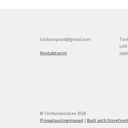
tsirkusepood@gmail.com
Tsi
LHV
Kontaktvorm
IBA
© Tsirkusepood.ee 2026
Privaatsustingimused
Built with Storefr