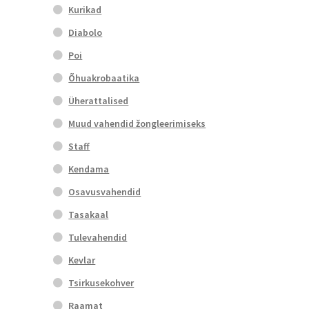
Kurikad
Diabolo
Poi
Õhuakrobaatika
Üherattalised
Muud vahendid žongleerimiseks
Staff
Kendama
Osavusvahendid
Tasakaal
Tulevahendid
Kevlar
Tsirkusekohver
Raamat