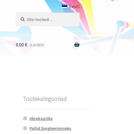
Eesti
Otsi:
Otsi
0.00
€
0 artiklit
Tootekategooriad
Akrobaatika
Pallid žongleerimiseks