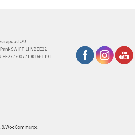
rkusepood OÜ
 Pank SWIFT LHVBEE22
N EE277700771001661191
ont & WooCommerce
.