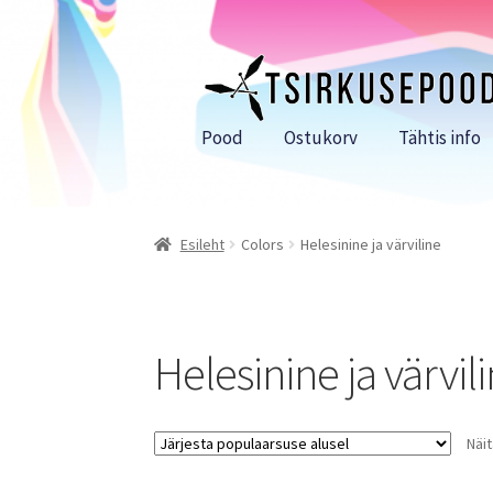
Liigu
Liigu
navigeerimisele
sisu
juurde
Pood
Ostukorv
Tähtis info
Esileht
Colors
Helesinine ja värviline
Helesinine ja värvil
Näi