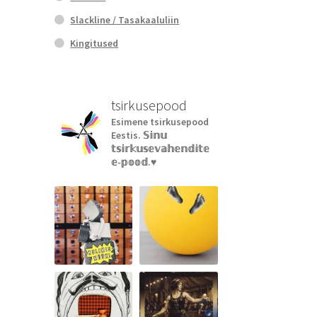
Slackline / Tasakaaluliin
Kingitused
tsirkusepood
Esimene tsirkusepood
Eestis.
𝕊𝕚𝕟𝕦
𝕥𝕤𝕚𝕣𝕜𝕦𝕤𝕖𝕧𝕒𝕙𝕖𝕟𝕕𝕚𝕥𝕖
𝕖-𝕡𝕠𝕠𝕕.♥︎