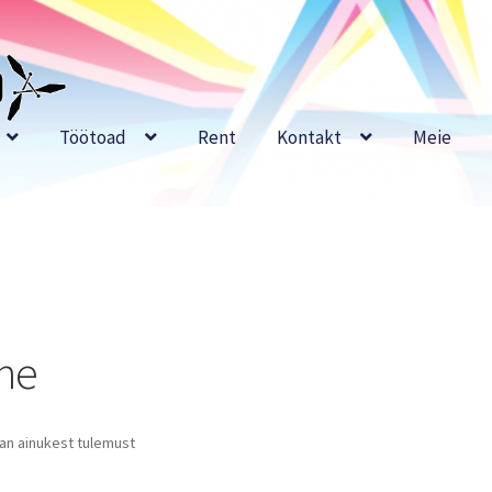
Töötoad
Rent
Kontakt
Meie
ine
tan ainukest tulemust