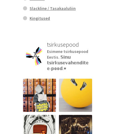
Slackline / Tasakaaluliin
Kingitused
tsirkusepood
Esimene tsirkusepood
Eestis.
𝕊𝕚𝕟𝕦
𝕥𝕤𝕚𝕣𝕜𝕦𝕤𝕖𝕧𝕒𝕙𝕖𝕟𝕕𝕚𝕥𝕖
𝕖-𝕡𝕠𝕠𝕕.♥︎