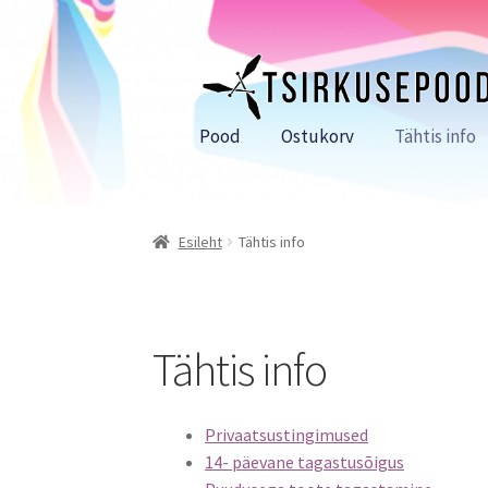
Liigu
Liigu
navigeerimisele
sisu
juurde
Pood
Ostukorv
Tähtis info
Esileht
Tähtis info
Tähtis info
Privaatsustingimused
14- päevane tagastusõigus