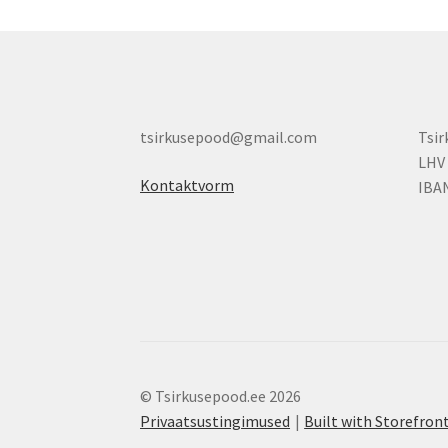
tsirkusepood@gmail.com
Tsi
LHV
Kontaktvorm
IBA
© Tsirkusepood.ee 2026
Privaatsustingimused
Built with Storefr