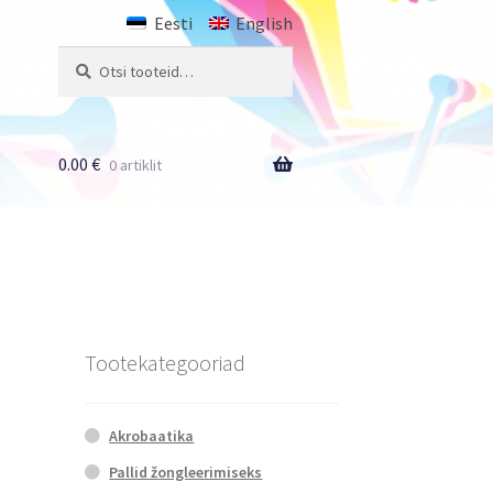
Eesti
English
Otsi:
Otsi
0.00
€
0 artiklit
Tootekategooriad
Akrobaatika
Pallid žongleerimiseks