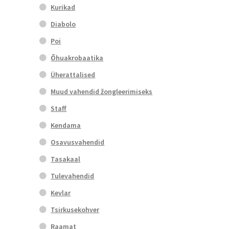
Kurikad
Diabolo
Poi
Õhuakrobaatika
Üherattalised
Muud vahendid žongleerimiseks
Staff
Kendama
Osavusvahendid
Tasakaal
Tulevahendid
Kevlar
Tsirkusekohver
Raamat