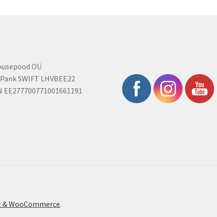
rkusepood OÜ
 Pank SWIFT LHVBEE22
N EE277700771001661191
ont & WooCommerce
.