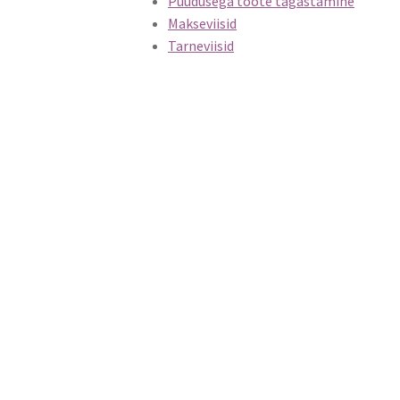
Puudusega toote tagastamine
Makseviisid
Tarneviisid