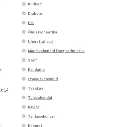
.
Kurikad
Diabolo
Poi
Õhuakrobaatika
Üherattalised
Muud vahendid žongleerimiseks
Staff
s
Kendama
Osavusvahendid
Tasakaal
lt 14
Tulevahendid
Kevlar
Tsirkusekohver
e
Raamat