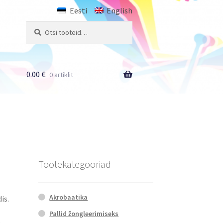
Eesti
English
Otsi:
Otsi
0.00
€
0 artiklit
Tootekategooriad
Akrobaatika
is.
Pallid žongleerimiseks