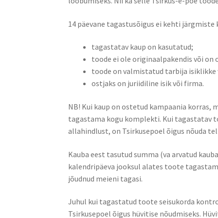
loobumiseks. Nii ka selle Tsirkus-e-poe toode
14 päevane tagastusõigus ei kehti järgmiste
tagastatav kaup on kasutatud;
toode ei ole originaalpakendis või on
toode on valmistatud tarbija isiklikke
ostjaks on juriidiline isik või firma.
NB! Kui kaup on ostetud kampaania korras, m
tagastama kogu komplekti. Kui tagastatav t
allahindlust, on Tsirkusepoel õigus nõuda t
Kauba eest tasutud summa (va arvatud kauba
kalendripäeva jooksul alates toote tagastami
jõudnud meieni tagasi.
Juhul kui tagastatud toote seisukorda kontro
Tsirkusepoel õigus hüvitise nõudmiseks. Hüvi