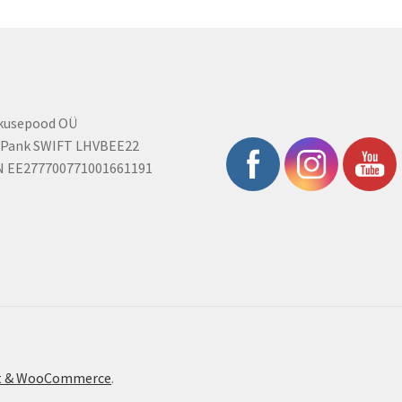
rkusepood OÜ
 Pank SWIFT LHVBEE22
N EE277700771001661191
ont & WooCommerce
.