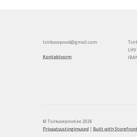
tsirkusepood@gmail.com
Tsi
LHV
Kontaktvorm
IBA
© Tsirkusepood.ee 2026
Privaatsustingimused
Built with Storefr