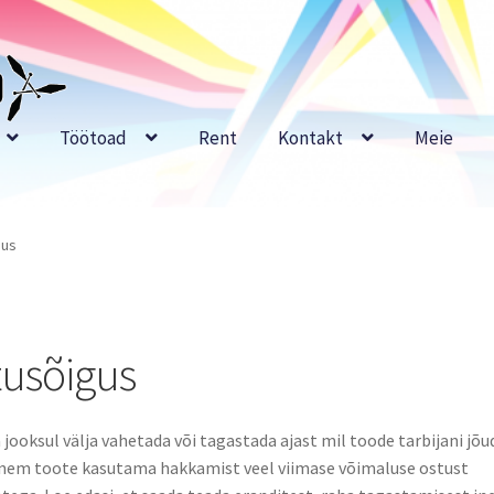
Töötoad
Rent
Kontakt
Meie
gus
tusõigus
jooksul välja vahetada või tagastada ajast mil toode tarbijani jõud
nnem toote kasutama hakkamist veel viimase võimaluse ostust