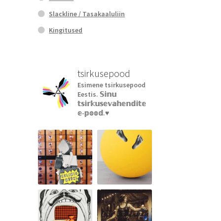
Slackline / Tasakaaluliin
Kingitused
tsirkusepood
Esimene tsirkusepood
Eestis.
𝕊𝕚𝕟𝕦
𝕥𝕤𝕚𝕣𝕜𝕦𝕤𝕖𝕧𝕒𝕙𝕖𝕟𝕕𝕚𝕥𝕖
𝕖-𝕡𝕠𝕠𝕕.♥︎