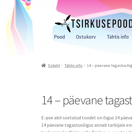
Liigu
Liigu
navigeerimisele
sisu
juurde
Pood
Ostukorv
Tähtis info
Esileht
Tähtis info
14 – päevane tagastusõi
14 – päevane tagas
E-poe abil soetatud toodet on õigus 14 päeva 
14 päevane tagastusõigus annab tarbijale e