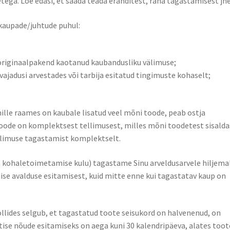
tega. Loe edasi, et saada teada eranditest, raha tagastamisest jne
 kaupade/juhtude puhul:
 originaalpakend kaotanud kaubandusliku välimuse;
 vajadusi arvestades või tarbija esitatud tingimuste kohaselt;
ille raames on kaubale lisatud veel mõni toode, peab ostja
oode on komplektsest tellimusest, milles mõni toodetest sisalda
ellimuse tagastamist komplektselt.
 kohaletoimetamise kulu) tagastame Sinu arveldusarvele hiljema
se avalduse esitamisest, kuid mitte enne kui tagastatav kaup on
llides selgub, et tagastatud toote seisukord on halvenenud, on
tise nõude esitamiseks on aega kuni 30 kalendripäeva, alates toot