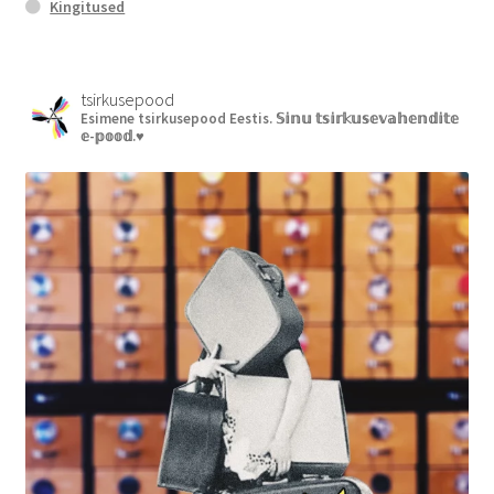
Kingitused
tsirkusepood
Esimene tsirkusepood Eestis.
𝕊𝕚𝕟𝕦 𝕥𝕤𝕚𝕣𝕜𝕦𝕤𝕖𝕧𝕒𝕙𝕖𝕟𝕕𝕚𝕥𝕖
𝕖-𝕡𝕠𝕠𝕕.♥︎