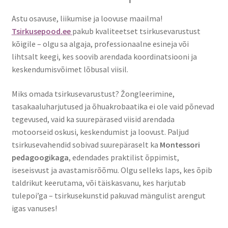
Astu osavuse, liikumise ja loovuse maailma!
Tsirkusepood.ee
pakub kvaliteetset tsirkusevarustust
kõigile – olgu sa algaja, professionaalne esineja või
lihtsalt keegi, kes soovib arendada koordinatsiooni ja
keskendumisvõimet lõbusal viisil.
Miks omada tsirkusevarustust? Žongleerimine,
tasakaaluharjutused ja õhuakrobaatika ei ole vaid põnevad
tegevused, vaid ka suurepärased viisid arendada
motoorseid oskusi, keskendumist ja loovust. Paljud
tsirkusevahendid sobivad suurepäraselt ka
Montessori
pedagoogikaga
, edendades praktilist õppimist,
iseseisvust ja avastamisrõõmu. Olgu selleks laps, kes õpib
taldrikut keerutama, või täiskasvanu, kes harjutab
tulepoi’ga – tsirkusekunstid pakuvad mängulist arengut
igas vanuses!