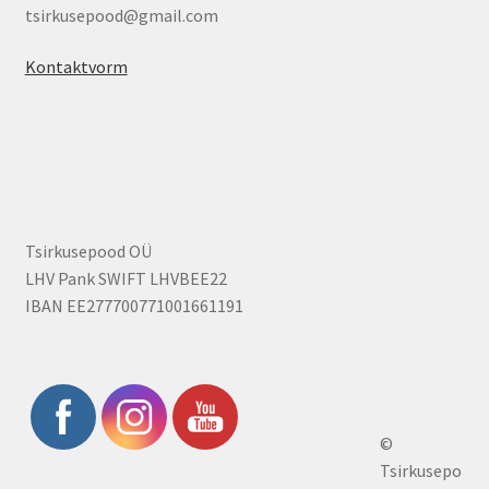
tsirkusepood@gmail.com
Kontaktvorm
Tsirkusepood OÜ
LHV Pank SWIFT LHVBEE22
IBAN EE277700771001661191
©
Tsirkusepo