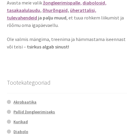
Avasta meie valik
žongleerimispalle,
diabolosid,
tasakaalulaudu
,
õhurõngaid
,
üherattalisi,
tulevahendeid
ja palju muud
, et tuua rohkem liikumist ja
rõõmu oma igapäevaellu.
Ole valmis mängima, treenima ja hämmastama iseennast
või teisi –
tsirkus algab sinust!
Tootekategooriad
Akrobaatika
Pallid žongleerimiseks
Kurikad
Diabolo