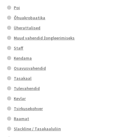
Poi
Õhuakrobaatika
Üherattalised
Muud vahendid žongleerimiseks
Staff
Kendama
Osavusvahendid
Tasakaal
Tulevahendid
Kevlar
Tsirkusekohver
Raamat
Slackline / Tasakaaluliin