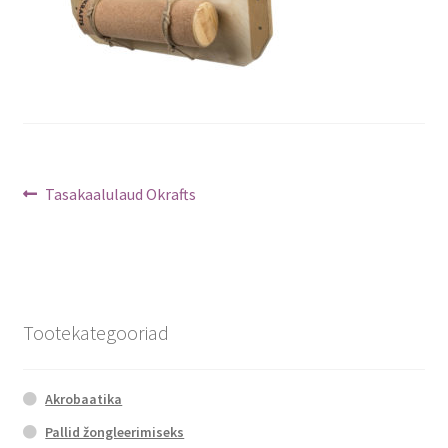
Navigeerimine
Previous
Tasakaalulaud Okrafts
post:
Tootekategooriad
Akrobaatika
Pallid žongleerimiseks