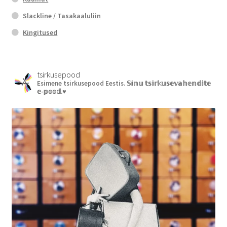
Slackline / Tasakaaluliin
Kingitused
tsirkusepood
Esimene tsirkusepood Eestis.
𝕊𝕚𝕟𝕦 𝕥𝕤𝕚𝕣𝕜𝕦𝕤𝕖𝕧𝕒𝕙𝕖𝕟𝕕𝕚𝕥𝕖
𝕖-𝕡𝕠𝕠𝕕.♥︎