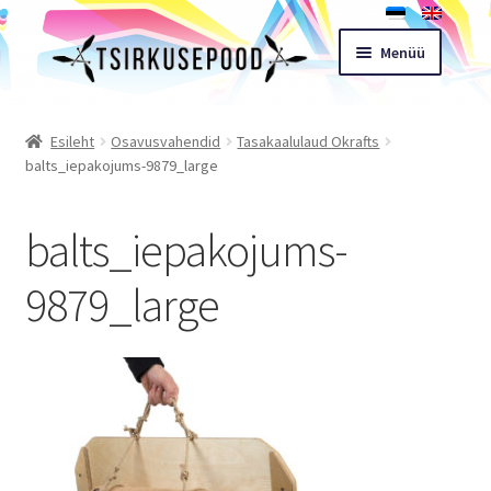
Liigu
Liigu
Menüü
navigeerimisele
sisu
juurde
Esileht
Esileht
Osavusvahendid
Tasakaalulaud Okrafts
balts_iepakojums-9879_large
Pood
balts_iepakojums-
Ostukorv
9879_large
Expand
Müügitingimused
child
menu
Töötoad
Kontakt