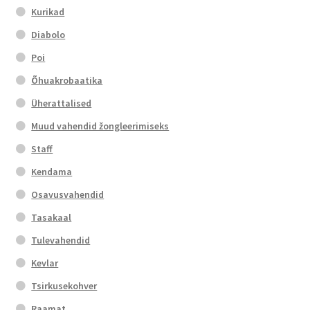
Kurikad
Diabolo
Poi
Õhuakrobaatika
Üherattalised
Muud vahendid žongleerimiseks
Staff
Kendama
Osavusvahendid
Tasakaal
Tulevahendid
Kevlar
Tsirkusekohver
Raamat