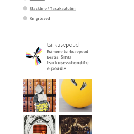
Slackline / Tasakaaluliin
Kingitused
tsirkusepood
Esimene tsirkusepood
Eestis.
𝕊𝕚𝕟𝕦
𝕥𝕤𝕚𝕣𝕜𝕦𝕤𝕖𝕧𝕒𝕙𝕖𝕟𝕕𝕚𝕥𝕖
𝕖-𝕡𝕠𝕠𝕕.♥︎