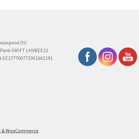
rkusepood OÜ
 Pank SWIFT LHVBEE22
N EE277700771001661191
ont & WooCommerce
.