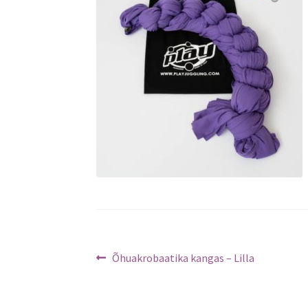
Navigeerimine
Previous
Õhuakrobaatika kangas – Lilla
post: