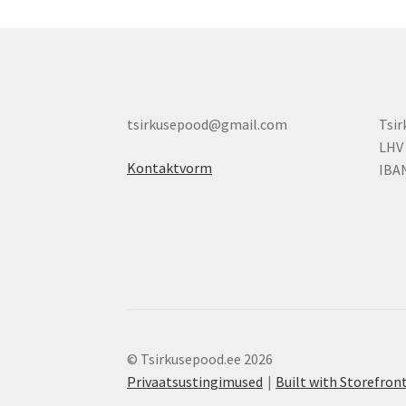
tsirkusepood@gmail.com
Tsi
LHV
Kontaktvorm
IBA
© Tsirkusepood.ee 2026
Privaatsustingimused
Built with Storefr