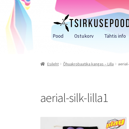
Liigu
Liigu
navigeerimisele
sisu
juurde
Pood
Ostukorv
Tähtis info
Esileht
Õhuakrobaatika kangas – Lilla
aerial-
aerial-silk-lilla1