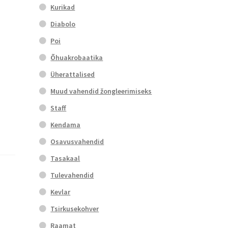
Kurikad
Diabolo
Poi
Õhuakrobaatika
Üherattalised
Muud vahendid žongleerimiseks
Staff
Kendama
Osavusvahendid
Tasakaal
Tulevahendid
Kevlar
Tsirkusekohver
Raamat