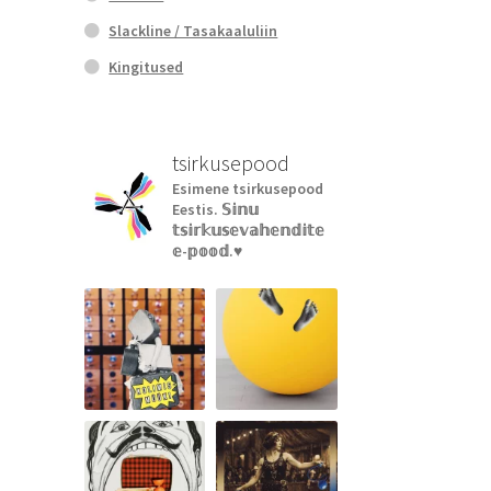
Slackline / Tasakaaluliin
Kingitused
tsirkusepood
Esimene tsirkusepood
Eestis.
𝕊𝕚𝕟𝕦
𝕥𝕤𝕚𝕣𝕜𝕦𝕤𝕖𝕧𝕒𝕙𝕖𝕟𝕕𝕚𝕥𝕖
𝕖-𝕡𝕠𝕠𝕕.♥︎