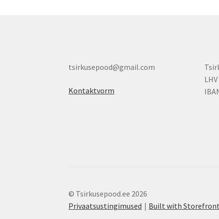
tsirkusepood@gmail.com
Tsi
LHV
Kontaktvorm
IBA
© Tsirkusepood.ee 2026
Privaatsustingimused
Built with Storefr