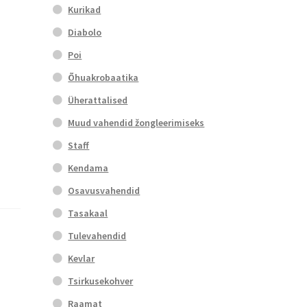
Kurikad
Diabolo
Poi
Õhuakrobaatika
Üherattalised
Muud vahendid žongleerimiseks
Staff
Kendama
Osavusvahendid
Tasakaal
Tulevahendid
Kevlar
Tsirkusekohver
Raamat