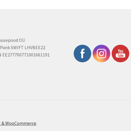
rkusepood OÜ
 Pank SWIFT LHVBEE22
N EE277700771001661191
ont & WooCommerce
.