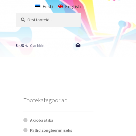
Eesti
English
Otsi:
Otsi
0.00
€
0 artiklit
Tootekategooriad
Akrobaatika
Pallid žongleerimiseks