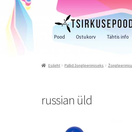
Liigu
Liigu
navigeerimisele
sisu
juurde
Pood
Ostukorv
Tähtis info
Esileht
Pallid žongleerimiseks
Žongleerimisp
russian üld