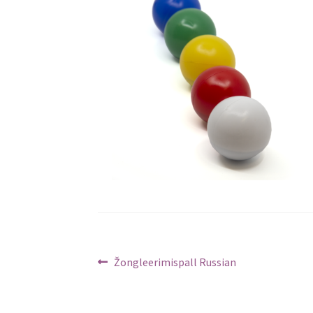
Navigeerimine
Previous
Žongleerimispall Russian
post: