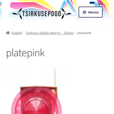
Liigu
Liigu
Menüü
navigeerimisele
sisu
juurde
Esileht
Esileht
Tsirkuse Taldrik Henrys – Türkiis
platepink
Pood
platepink
Ostukorv
Expand
Müügitingimused
child
menu
Töötoad
Kontakt