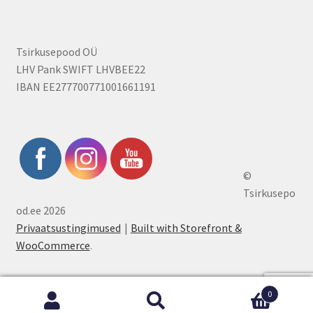
Tsirkusepood OÜ
LHV Pank SWIFT LHVBEE22
IBAN EE277700771001661191
©
Tsirkusepo
od.ee 2026
Privaatsustingimused
Built with Storefront &
WooCommerce
.
0
Otsi:
Otsi