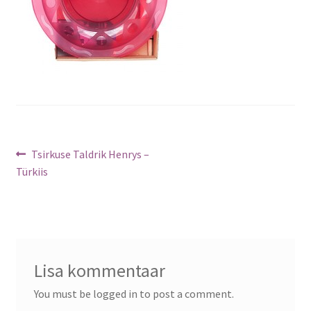
Navigeerimine
Previous
Tsirkuse Taldrik Henrys –
post:
Türkiis
Lisa kommentaar
You must be logged in to post a comment.