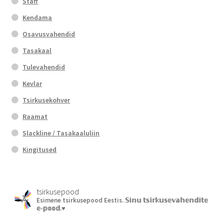
Staff
Kendama
Osavusvahendid
Tasakaal
Tulevahendid
Kevlar
Tsirkusekohver
Raamat
Slackline / Tasakaaluliin
Kingitused
tsirkusepood
Esimene tsirkusepood Eestis.
𝕊𝕚𝕟𝕦 𝕥𝕤𝕚𝕣𝕜𝕦𝕤𝕖𝕧𝕒𝕙𝕖𝕟𝕕𝕚𝕥𝕖
𝕖-𝕡𝕠𝕠𝕕.♥︎