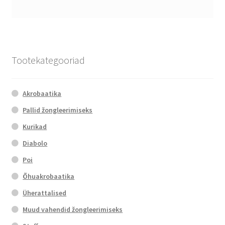
Tootekategooriad
Akrobaatika
Pallid žongleerimiseks
Kurikad
Diabolo
Poi
Õhuakrobaatika
Üherattalised
Muud vahendid žongleerimiseks