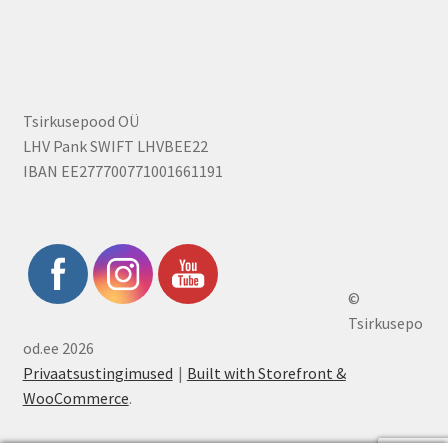
Tsirkusepood OÜ
LHV Pank SWIFT LHVBEE22
IBAN EE277700771001661191
©
Tsirkusepo
od.ee 2026
Privaatsustingimused
Built with Storefront &
WooCommerce
.