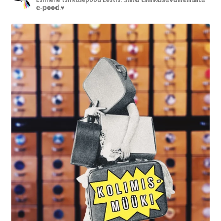
𝕖-𝕡𝕠𝕠𝕕.♥︎