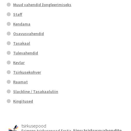
Muud vahendid žongleerimiseks
Staff
Kendama
Osavusvahendid
Tasakaal
Tulevahendid
Kevlar
Tsirkusekohver
Raamat
Slackline / Tasakaaluliin
Kingitused
tsirkusepood
Esimene tsirkusepood Eestis.
𝕊𝕚𝕟𝕦 𝕥𝕤𝕚𝕣𝕜𝕦𝕤𝕖𝕧𝕒𝕙𝕖𝕟𝕕𝕚𝕥𝕖