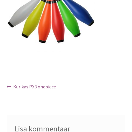
Navigeerimine
Previous
Kurikas PX3 onepiece
post:
Lisa kommentaar