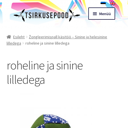
Liigu
Liigu
Menüü
navigeerimisele
sisu
juurde
Esileht
Esileht
Žongleerimispall käsitöö – Sinine ja helesinine
lilledega
roheline ja sinine lilledega
Pood
roheline ja sinine
Ostukorv
lilledega
Expand
Müügitingimused
child
menu
Töötoad
Kontakt