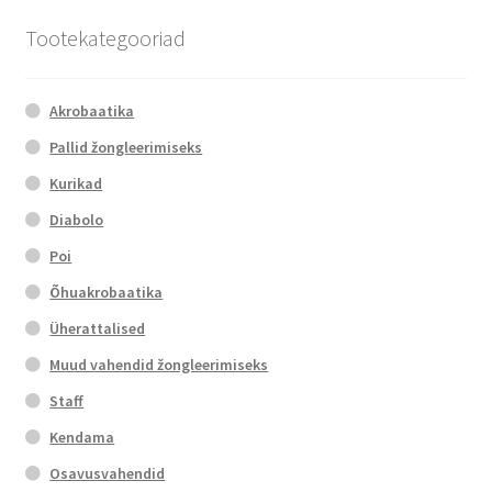
Tootekategooriad
Akrobaatika
Pallid žongleerimiseks
Kurikad
Diabolo
Poi
Õhuakrobaatika
Üherattalised
Muud vahendid žongleerimiseks
Staff
Kendama
Osavusvahendid