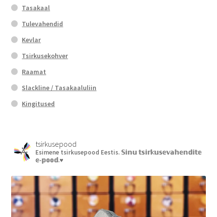
Tasakaal
Tulevahendid
Kevlar
Tsirkusekohver
Raamat
Slackline / Tasakaaluliin
Kingitused
tsirkusepood
Esimene tsirkusepood Eestis.
𝕊𝕚𝕟𝕦 𝕥𝕤𝕚𝕣𝕜𝕦𝕤𝕖𝕧𝕒𝕙𝕖𝕟𝕕𝕚𝕥𝕖
𝕖-𝕡𝕠𝕠𝕕.♥︎