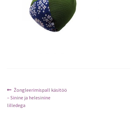
Navigeerimine
Previous
Žongleerimispall käsitöö
post:
– Sinine ja helesinine
lilledega