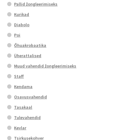
Pallid žongleerimiseks
Kurikad
Diabolo
Poi
Õhuakrobaatika
Üherattalised
Muud vahendid žongleerimiseks
Staff
Kendama
Osavusvahendid
Tasakaal
Tulevahendid
Kevlar
Tsirkusekohver