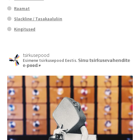
Raamat
Slackline / Tasakaaluliin
Kingitused
tsirkusepood
Esimene tsirkusepood Eestis.
𝕊𝕚𝕟𝕦 𝕥𝕤𝕚𝕣𝕜𝕦𝕤𝕖𝕧𝕒𝕙𝕖𝕟𝕕𝕚𝕥𝕖
𝕖-𝕡𝕠𝕠𝕕.♥︎