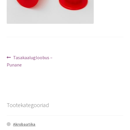
Navigeerimine
Previous
Tasakaalugloobus –
post:
Punane
Tootekategooriad
Akrobaatika