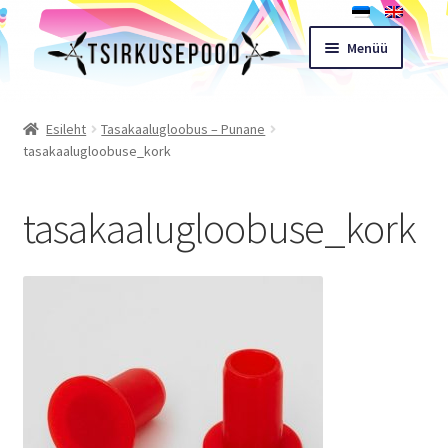
Liigu
Liigu
Menüü
navigeerimisele
sisu
juurde
Esileht
Esileht
Tasakaalugloobus – Punane
tasakaalugloobuse_kork
Pood
tasakaalugloobuse_kork
Ostukorv
Expand
Müügitingimused
child
menu
Töötoad
Kontakt