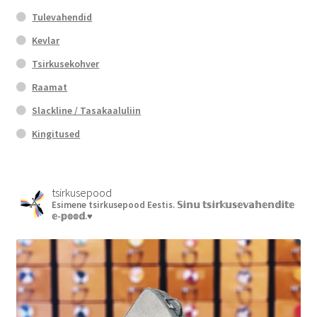
Tulevahendid
Kevlar
Tsirkusekohver
Raamat
Slackline / Tasakaaluliin
Kingitused
tsirkusepood
Esimene tsirkusepood Eestis.
𝕊𝕚𝕟𝕦 𝕥𝕤𝕚𝕣𝕜𝕦𝕤𝕖𝕧𝕒𝕙𝕖𝕟𝕕𝕚𝕥𝕖
𝕖-𝕡𝕠𝕠𝕕.♥︎