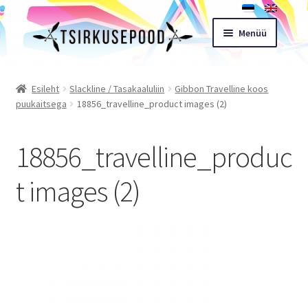
Liigu
Liigu
Menüü
navigeerimisele
sisu
juurde
Esileht
Esileht
Slackline / Tasakaaluliin
Gibbon Travelline koos
puukaitsega
18856_travelline_product images (2)
Pood
18856_travelline_produc
Ostukorv
t images (2)
Expand
Müügitingimused
child
menu
Töötoad
Kontakt