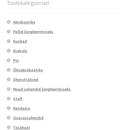
Tootekategooriad
Akrobaatika
Pallid žongleerimiseks
Kurikad
Diabolo
Poi
Õhuakrobaatika
Üherattalised
Muud vahendid žongleerimiseks
Staff
Kendama
Osavusvahendid
Tasakaal