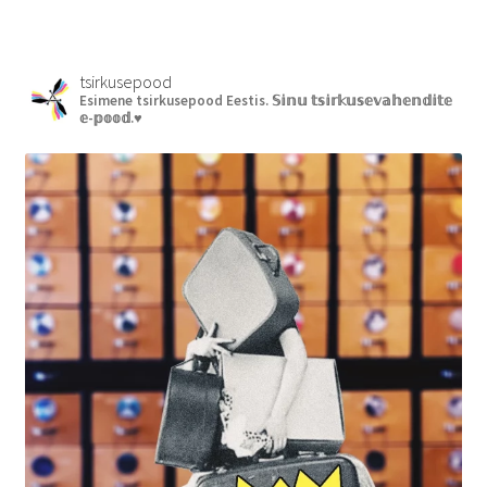
tsirkusepood
Esimene tsirkusepood Eestis.
𝕊𝕚𝕟𝕦 𝕥𝕤𝕚𝕣𝕜𝕦𝕤𝕖𝕧𝕒𝕙𝕖𝕟𝕕𝕚𝕥𝕖
𝕖-𝕡𝕠𝕠𝕕.♥︎