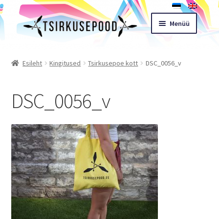
Liigu
Liigu
Menüü
navigeerimisele
sisu
juurde
Esileht
Esileht
Kingitused
Tsirkusepoe kott
DSC_0056_v
Pood
DSC_0056_v
Ostukorv
Expand
Müügitingimused
child
menu
Töötoad
Kontakt