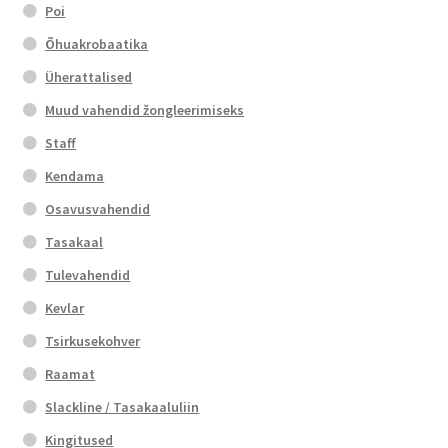
Poi
Õhuakrobaatika
Üherattalised
Muud vahendid žongleerimiseks
Staff
Kendama
Osavusvahendid
Tasakaal
Tulevahendid
Kevlar
Tsirkusekohver
Raamat
Slackline / Tasakaaluliin
Kingitused