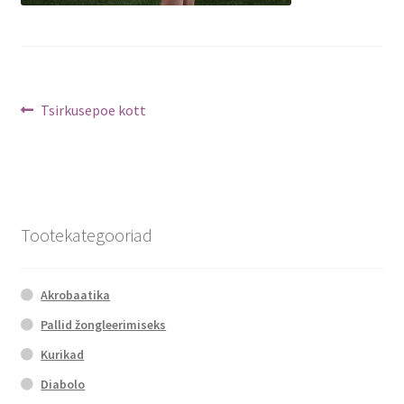
Navigeerimine
Previous
Tsirkusepoe kott
post:
Tootekategooriad
Akrobaatika
Pallid žongleerimiseks
Kurikad
Diabolo