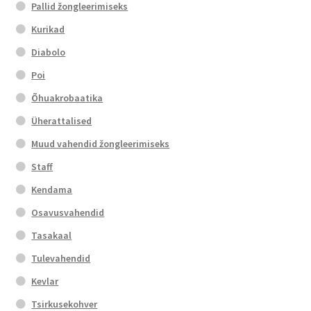
Pallid žongleerimiseks
Kurikad
Diabolo
Poi
Õhuakrobaatika
Üherattalised
Muud vahendid žongleerimiseks
Staff
Kendama
Osavusvahendid
Tasakaal
Tulevahendid
Kevlar
Tsirkusekohver