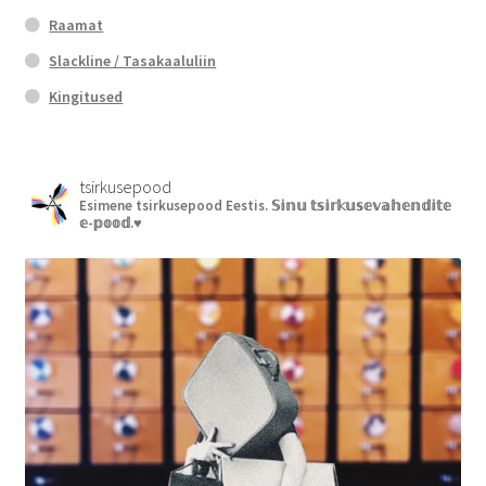
Raamat
Slackline / Tasakaaluliin
Kingitused
tsirkusepood
Esimene tsirkusepood Eestis.
𝕊𝕚𝕟𝕦 𝕥𝕤𝕚𝕣𝕜𝕦𝕤𝕖𝕧𝕒𝕙𝕖𝕟𝕕𝕚𝕥𝕖
𝕖-𝕡𝕠𝕠𝕕.♥︎