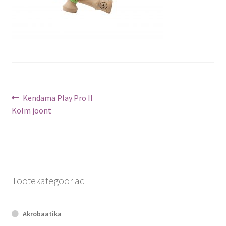
Navigeerimine
Previous
Kendama Play Pro II
post:
Kolm joont
Tootekategooriad
Akrobaatika