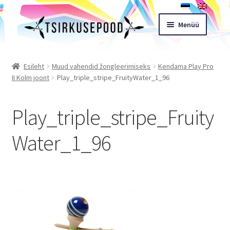
Liigu
Liigu
Menüü
navigeerimisele
sisu
juurde
Esileht
Esileht
Muud vahendid žongleerimiseks
Kendama Play Pro
II Kolm joont
Play_triple_stripe_FruityWater_1_96
Pood
Play_triple_stripe_Fruity
Ostukorv
Water_1_96
Expand
Müügitingimused
child
menu
Töötoad
Kontakt