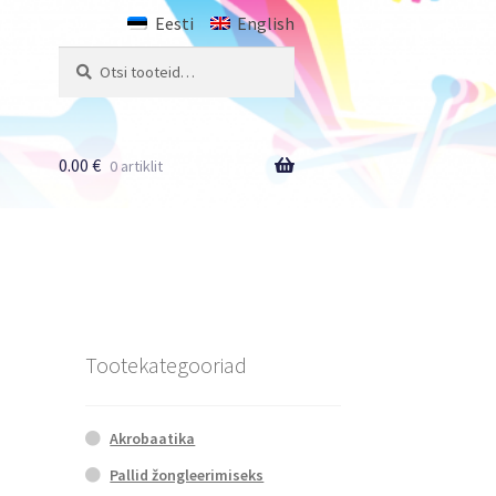
Eesti
English
Otsi:
Otsi
0.00
€
0 artiklit
Tootekategooriad
Akrobaatika
Pallid žongleerimiseks