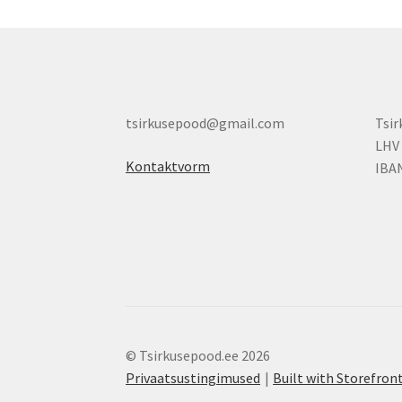
tsirkusepood@gmail.com
Tsi
LHV
Kontaktvorm
IBA
© Tsirkusepood.ee 2026
Privaatsustingimused
Built with Storefr