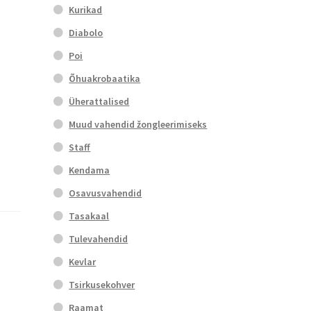
Kurikad
Diabolo
Poi
Õhuakrobaatika
Üherattalised
Muud vahendid žongleerimiseks
Staff
Kendama
Osavusvahendid
Tasakaal
Tulevahendid
Kevlar
Tsirkusekohver
Raamat