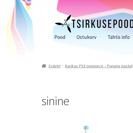
Liigu
Liigu
navigeerimisele
sisu
juurde
Pood
Ostukorv
Tähtis info
Esileht
Kurikas PX3 onepiece – Punane pastel
sinine