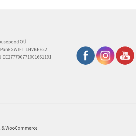
rkusepood OÜ
 Pank SWIFT LHVBEE22
N EE277700771001661191
ont & WooCommerce
.