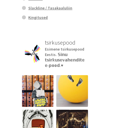
Slackline / Tasakaaluliin
Kingitused
tsirkusepood
Esimene tsirkusepood
Eestis.
𝕊𝕚𝕟𝕦
𝕥𝕤𝕚𝕣𝕜𝕦𝕤𝕖𝕧𝕒𝕙𝕖𝕟𝕕𝕚𝕥𝕖
𝕖-𝕡𝕠𝕠𝕕.♥︎