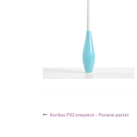
Navigeerimine
Previous
Kurikas PX3 onepiece – Punane pastel
post: