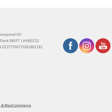
rkusepood OÜ
 Pank SWIFT LHVBEE22
N EE277700771001661191
ont & WooCommerce
.