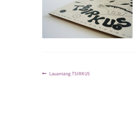
Navigeerimine
Previous
Lauamäng TSIRKUS
post: