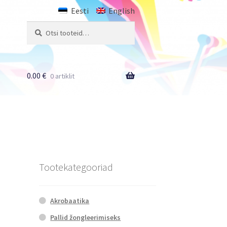
Eesti
English
Otsi:
Otsi
0.00
€
0 artiklit
Tootekategooriad
Akrobaatika
Pallid žongleerimiseks