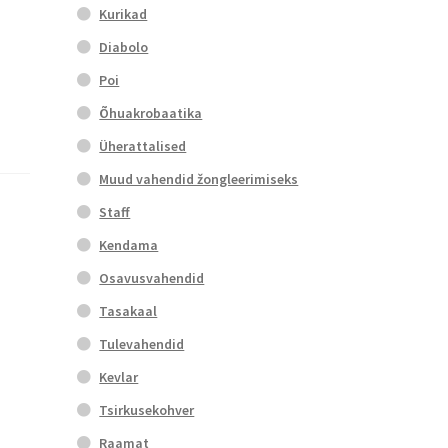
Kurikad
Diabolo
Poi
Õhuakrobaatika
Üherattalised
Muud vahendid žongleerimiseks
Staff
Kendama
Osavusvahendid
Tasakaal
Tulevahendid
Kevlar
Tsirkusekohver
Raamat