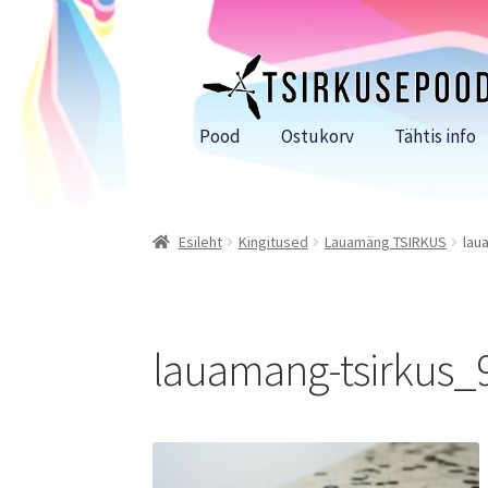
Liigu
Liigu
navigeerimisele
sisu
juurde
Pood
Ostukorv
Tähtis info
Esileht
Kingitused
Lauamäng TSIRKUS
lau
lauamang-tsirkus_9