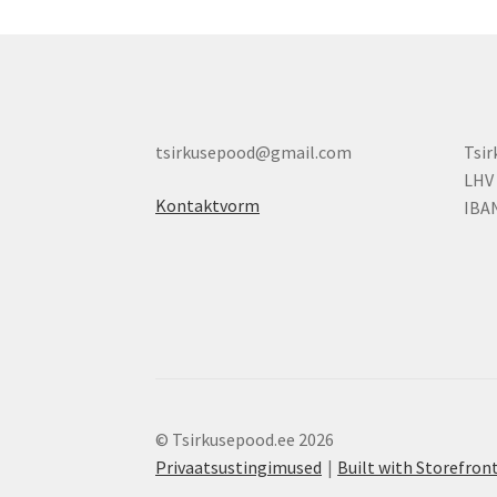
tsirkusepood@gmail.com
Tsi
LHV
Kontaktvorm
IBA
© Tsirkusepood.ee 2026
Privaatsustingimused
Built with Storefr