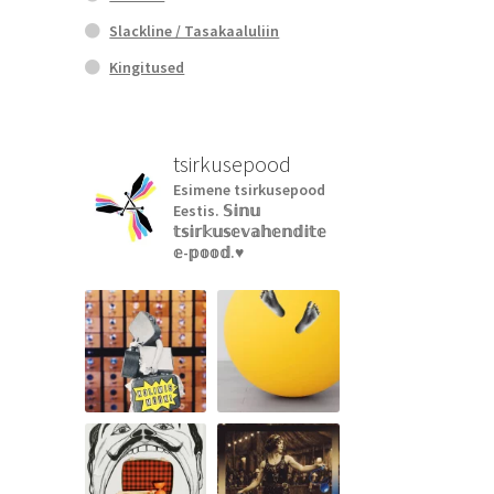
Slackline / Tasakaaluliin
Kingitused
tsirkusepood
Esimene tsirkusepood
Eestis.
𝕊𝕚𝕟𝕦
𝕥𝕤𝕚𝕣𝕜𝕦𝕤𝕖𝕧𝕒𝕙𝕖𝕟𝕕𝕚𝕥𝕖
𝕖-𝕡𝕠𝕠𝕕.♥︎