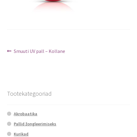
Navigeerimine
Previous
Smuuti UV pall – Kollane
post:
Tootekategooriad
Akrobaatika
Pallid žongleerimiseks
Kurikad