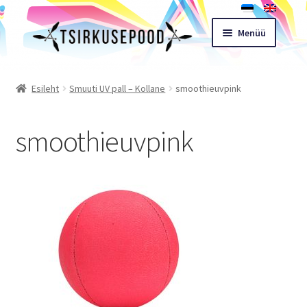
Liigu
Liigu
Menüü
navigeerimisele
sisu
juurde
Esileht
Esileht
Smuuti UV pall – Kollane
smoothieuvpink
Pood
smoothieuvpink
Ostukorv
Expand
Müügitingimused
child
menu
Töötoad
Kontakt