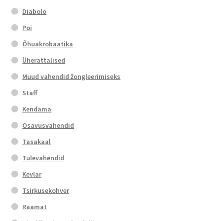
Diabolo
Poi
Õhuakrobaatika
Üherattalised
Muud vahendid žongleerimiseks
Staff
Kendama
Osavusvahendid
Tasakaal
Tulevahendid
Kevlar
Tsirkusekohver
Raamat