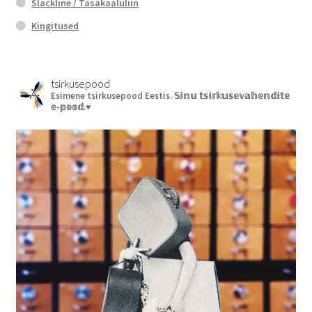
Slackline / Tasakaaluliin
Kingitused
tsirkusepood
Esimene tsirkusepood Eestis.
𝕊𝕚𝕟𝕦 𝕥𝕤𝕚𝕣𝕜𝕦𝕤𝕖𝕧𝕒𝕙𝕖𝕟𝕕𝕚𝕥𝕖
𝕖-𝕡𝕠𝕠𝕕.♥︎