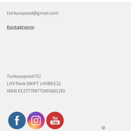
tsirkusepood@gmail.com
Kontaktvorm
Tsirkusepood OÜ
LHV Pank SWIFT LHVBEE22
IBAN EE277700771001661191
©