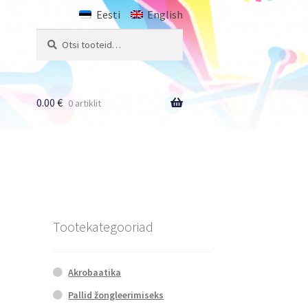
Eesti
English
Otsi:
Otsi
0.00
€
0 artiklit
Tootekategooriad
Akrobaatika
Pallid žongleerimiseks