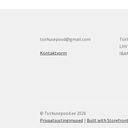
tsirkusepood@gmail.com
Tsi
LHV
Kontaktvorm
IBA
© Tsirkusepood.ee 2026
Privaatsustingimused
Built with Storefr