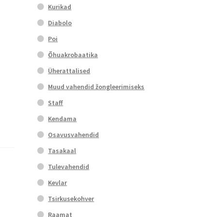
Kurikad
Diabolo
Poi
Õhuakrobaatika
Üherattalised
Muud vahendid žongleerimiseks
Staff
Kendama
Osavusvahendid
Tasakaal
Tulevahendid
Kevlar
Tsirkusekohver
Raamat