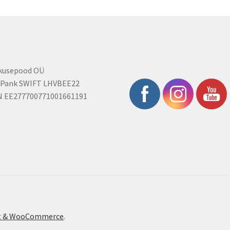
rkusepood OÜ
 Pank SWIFT LHVBEE22
N EE277700771001661191
ont & WooCommerce
.