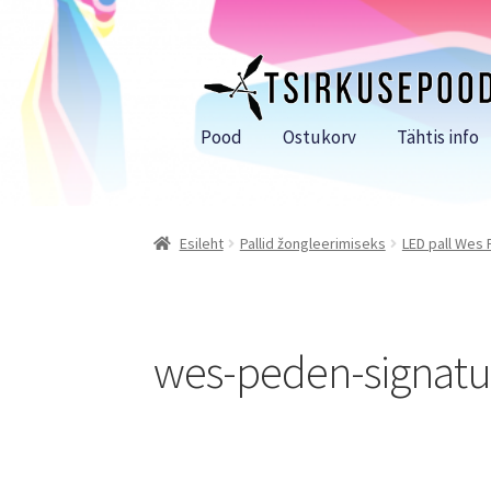
Liigu
Liigu
navigeerimisele
sisu
juurde
Pood
Ostukorv
Tähtis info
Esileht
Pallid žongleerimiseks
LED pall Wes
wes-peden-signatur