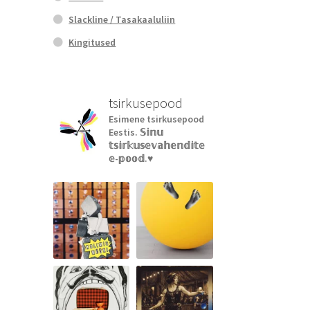
Slackline / Tasakaaluliin
Kingitused
tsirkusepood
Esimene tsirkusepood
Eestis.
𝕊𝕚𝕟𝕦
𝕥𝕤𝕚𝕣𝕜𝕦𝕤𝕖𝕧𝕒𝕙𝕖𝕟𝕕𝕚𝕥𝕖
𝕖-𝕡𝕠𝕠𝕕.♥︎