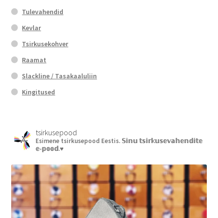
Tulevahendid
Kevlar
Tsirkusekohver
Raamat
Slackline / Tasakaaluliin
Kingitused
tsirkusepood
Esimene tsirkusepood Eestis.
𝕊𝕚𝕟𝕦 𝕥𝕤𝕚𝕣𝕜𝕦𝕤𝕖𝕧𝕒𝕙𝕖𝕟𝕕𝕚𝕥𝕖
𝕖-𝕡𝕠𝕠𝕕.♥︎