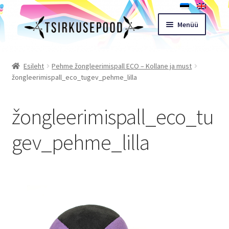
Liigu
Liigu
Menüü
navigeerimisele
sisu
juurde
Esileht
Esileht
Pehme žongleerimispall ECO – Kollane ja must
žongleerimispall_eco_tugev_pehme_lilla
Pood
žongleerimispall_eco_tu
Ostukorv
gev_pehme_lilla
Expand
Müügitingimused
child
menu
Töötoad
Kontakt