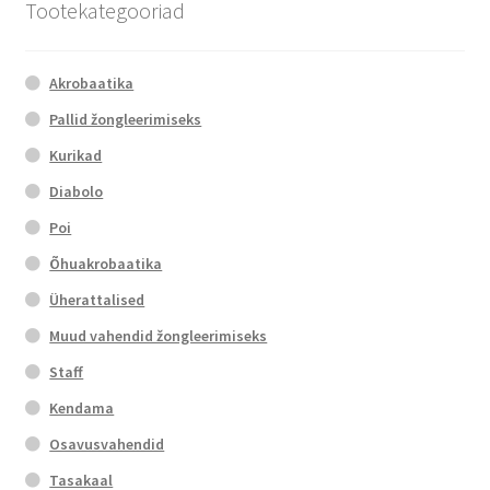
Tootekategooriad
Akrobaatika
Pallid žongleerimiseks
Kurikad
Diabolo
Poi
Õhuakrobaatika
Üherattalised
Muud vahendid žongleerimiseks
Staff
Kendama
Osavusvahendid
Tasakaal