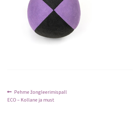
Navigeerimine
Previous
Pehme žongleerimispall
post:
ECO – Kollane ja must