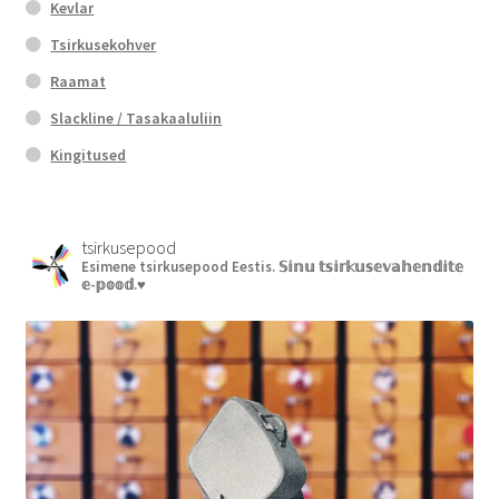
Kevlar
Tsirkusekohver
Raamat
Slackline / Tasakaaluliin
Kingitused
tsirkusepood
Esimene tsirkusepood Eestis.
𝕊𝕚𝕟𝕦 𝕥𝕤𝕚𝕣𝕜𝕦𝕤𝕖𝕧𝕒𝕙𝕖𝕟𝕕𝕚𝕥𝕖
𝕖-𝕡𝕠𝕠𝕕.♥︎