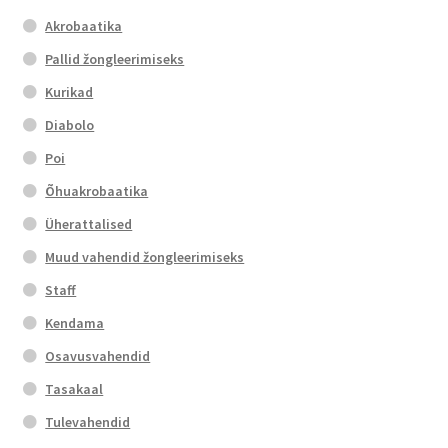
Akrobaatika
Pallid žongleerimiseks
Kurikad
Diabolo
Poi
Õhuakrobaatika
Üherattalised
Muud vahendid žongleerimiseks
Staff
Kendama
Osavusvahendid
Tasakaal
Tulevahendid