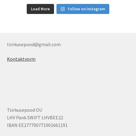
Load More
Follow on Instagram
tsirkusepood@gmail.com
Kontaktvorm
Tsirkusepood OÜ
LHV Pank SWIFT LHVBEE22
IBAN EE277700771001661191