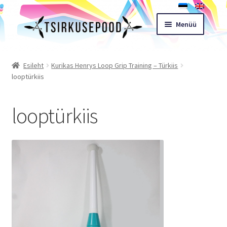
Liigu
Liigu
Menüü
navigeerimisele
sisu
juurde
Esileht
Esileht
Kurikas Henrys Loop Grip Training – Türkiis
looptürkiis
Pood
looptürkiis
Ostukorv
Expand
Müügitingimused
child
menu
Töötoad
Kontakt