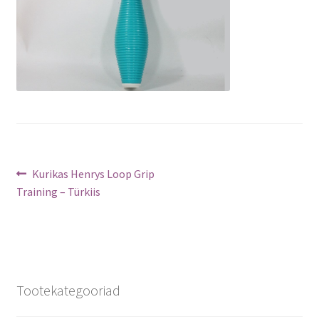
Navigeerimine
Previous
Kurikas Henrys Loop Grip
post:
Training – Türkiis
Tootekategooriad