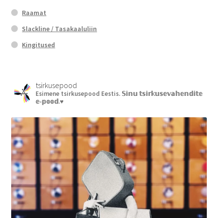
Raamat
Slackline / Tasakaaluliin
Kingitused
tsirkusepood
Esimene tsirkusepood Eestis.
𝕊𝕚𝕟𝕦 𝕥𝕤𝕚𝕣𝕜𝕦𝕤𝕖𝕧𝕒𝕙𝕖𝕟𝕕𝕚𝕥𝕖
𝕖-𝕡𝕠𝕠𝕕.♥︎