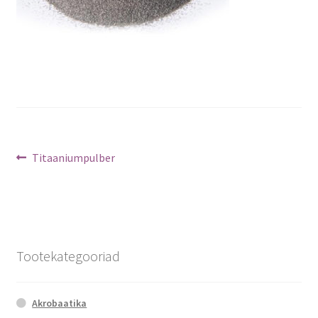
Navigeerimine
Previous
Titaaniumpulber
post:
Tootekategooriad
Akrobaatika