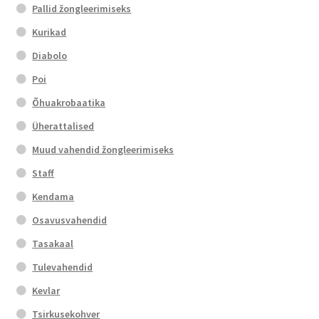
Pallid žongleerimiseks
Kurikad
Diabolo
Poi
Õhuakrobaatika
Üherattalised
Muud vahendid žongleerimiseks
Staff
Kendama
Osavusvahendid
Tasakaal
Tulevahendid
Kevlar
Tsirkusekohver