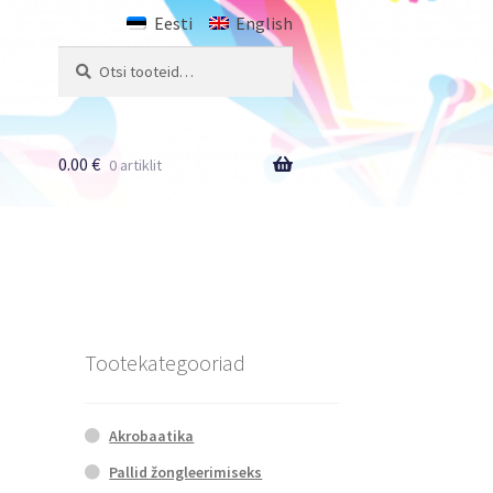
Eesti
English
Otsi:
Otsi
0.00
€
0 artiklit
Tootekategooriad
Akrobaatika
Pallid žongleerimiseks