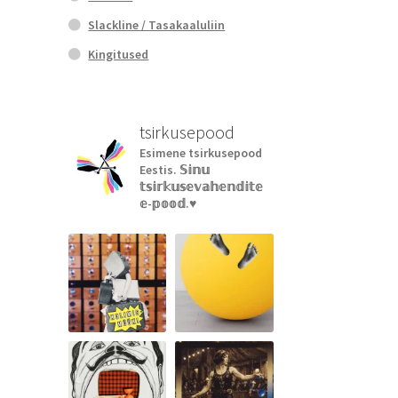
Slackline / Tasakaaluliin
Kingitused
tsirkusepood
Esimene tsirkusepood
Eestis.
𝕊𝕚𝕟𝕦
𝕥𝕤𝕚𝕣𝕜𝕦𝕤𝕖𝕧𝕒𝕙𝕖𝕟𝕕𝕚𝕥𝕖
𝕖-𝕡𝕠𝕠𝕕.♥︎