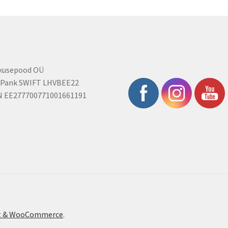
rkusepood OÜ
 Pank SWIFT LHVBEE22
N EE277700771001661191
ont & WooCommerce
.