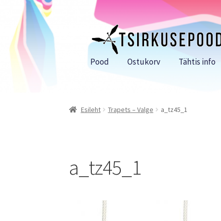
Liigu
Liigu
navigeerimisele
sisu
juurde
Pood
Ostukorv
Tähtis info
Esileht
Trapets – Valge
a_tz45_1
a_tz45_1