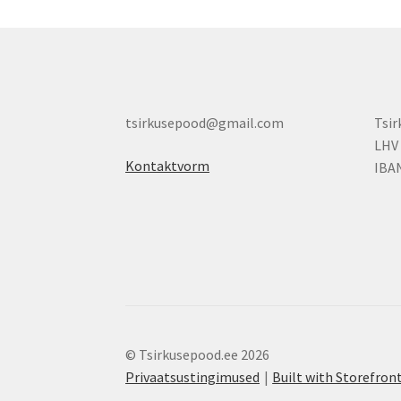
tsirkusepood@gmail.com
Tsi
LHV
Kontaktvorm
IBA
© Tsirkusepood.ee 2026
Privaatsustingimused
Built with Storefr