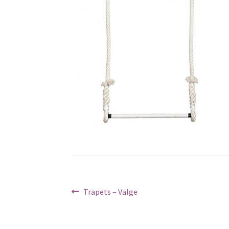
Navigeerimine
Previous
Trapets – Valge
post: