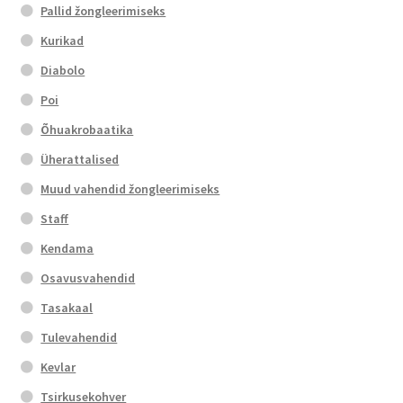
Pallid žongleerimiseks
Kurikad
Diabolo
Poi
Õhuakrobaatika
Üherattalised
Muud vahendid žongleerimiseks
Staff
Kendama
Osavusvahendid
Tasakaal
Tulevahendid
Kevlar
Tsirkusekohver