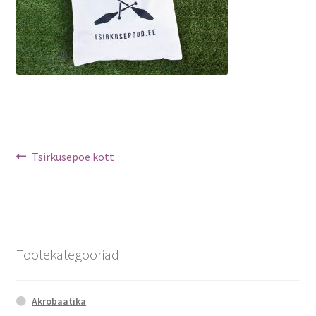
Navigeerimine
Previous
Tsirkusepoe kott
post:
Tootekategooriad
Akrobaatika