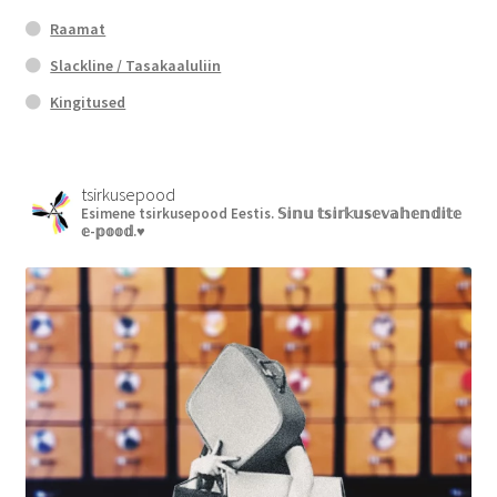
Raamat
Slackline / Tasakaaluliin
Kingitused
tsirkusepood
Esimene tsirkusepood Eestis.
𝕊𝕚𝕟𝕦 𝕥𝕤𝕚𝕣𝕜𝕦𝕤𝕖𝕧𝕒𝕙𝕖𝕟𝕕𝕚𝕥𝕖
𝕖-𝕡𝕠𝕠𝕕.♥︎