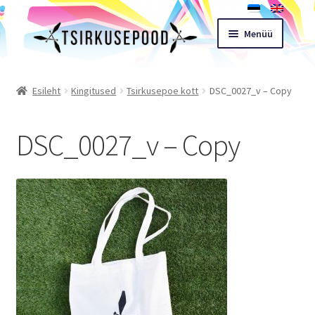
Liigu
Liigu
Menüü
navigeerimisele
sisu
juurde
Esileht
Esileht
Kingitused
Tsirkusepoe kott
DSC_0027_v – Copy
Pood
DSC_0027_v – Copy
Ostukorv
Expand
Müügitingimused
child
menu
Töötoad
Kontakt