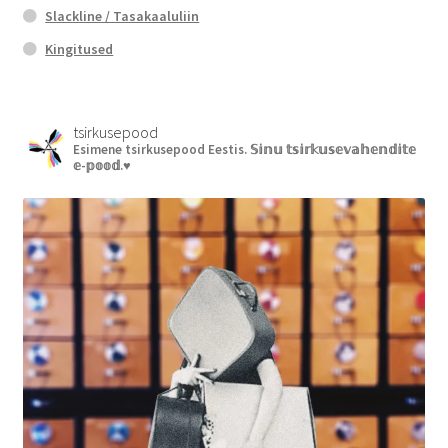
Slackline / Tasakaaluliin
Kingitused
tsirkusepood
Esimene tsirkusepood Eestis.
𝕊𝕚𝕟𝕦 𝕥𝕤𝕚𝕣𝕜𝕦𝕤𝕖𝕧𝕒𝕙𝕖𝕟𝕕𝕚𝕥𝕖
𝕖-𝕡𝕠𝕠𝕕.♥︎