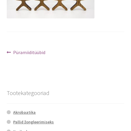
Navigeerimine
Previous
Püramiiditüübid
post:
Tootekategooriad
Akrobaatika
Pallid žongleerimiseks