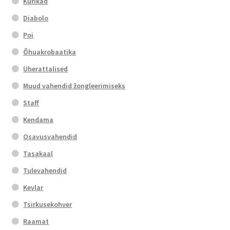
Kurikad
Diabolo
Poi
Õhuakrobaatika
Üherattalised
Muud vahendid žongleerimiseks
Staff
Kendama
Osavusvahendid
Tasakaal
Tulevahendid
Kevlar
Tsirkusekohver
Raamat