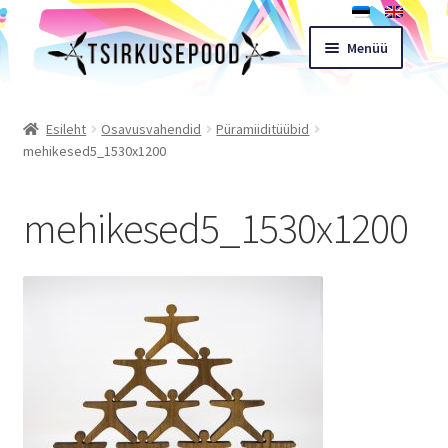
Liigu
Liigu
Menüü
navigeerimisele
sisu
juurde
Esileht
Esileht
Osavusvahendid
Püramiiditüübid
mehikesed5_1530x1200
Pood
mehikesed5_1530x1200
Ostukorv
Expand
Müügitingimused
child
menu
Töötoad
Kontakt