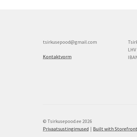
tsirkusepood@gmail.com
Tsi
LHV
Kontaktvorm
IBA
© Tsirkusepood.ee 2026
Privaatsustingimused
Built with Storefr