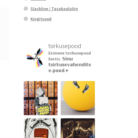
Slackline / Tasakaaluliin
Kingitused
tsirkusepood
Esimene tsirkusepood
Eestis.
𝕊𝕚𝕟𝕦
𝕥𝕤𝕚𝕣𝕜𝕦𝕤𝕖𝕧𝕒𝕙𝕖𝕟𝕕𝕚𝕥𝕖
𝕖-𝕡𝕠𝕠𝕕.♥︎