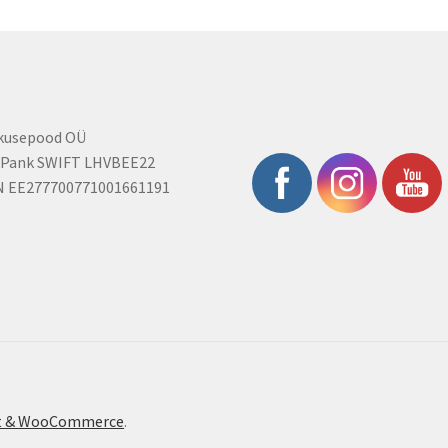
rkusepood OÜ
 Pank SWIFT LHVBEE22
N EE277700771001661191
ont & WooCommerce
.