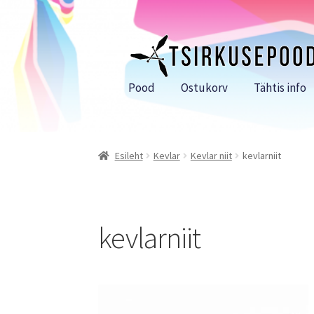
Liigu
Liigu
navigeerimisele
sisu
juurde
Pood
Ostukorv
Tähtis info
Esileht
Kevlar
Kevlar niit
kevlarniit
kevlarniit