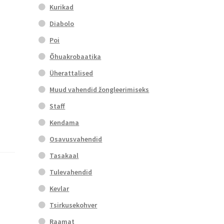
Kurikad
Diabolo
Poi
Õhuakrobaatika
Üherattalised
Muud vahendid žongleerimiseks
Staff
Kendama
Osavusvahendid
Tasakaal
Tulevahendid
Kevlar
Tsirkusekohver
Raamat