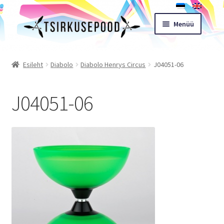
Liigu
Liigu
Menüü
navigeerimisele
sisu
juurde
Esileht
Esileht
Diabolo
Diabolo Henrys Circus
J04051-06
Pood
J04051-06
Ostukorv
Expand
Müügitingimused
child
menu
Töötoad
Kontakt