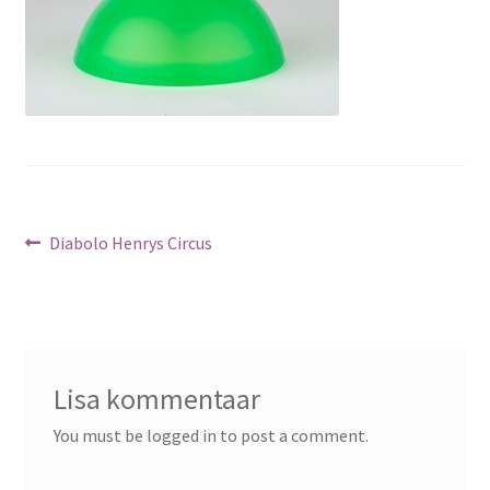
Navigeerimine
Previous
Diabolo Henrys Circus
post:
Lisa kommentaar
You must be logged in to post a comment.