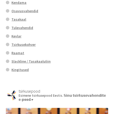
Kendama
Osavusvahendid
Tasakaal
Tulevahendid
Kevlar
Tsirkusekohver
Raamat
Slackline / Tasakaaluliin
Kingitused
tsirkusepood
Esimene tsirkusepood Eestis.
𝕊𝕚𝕟𝕦 𝕥𝕤𝕚𝕣𝕜𝕦𝕤𝕖𝕧𝕒𝕙𝕖𝕟𝕕𝕚𝕥𝕖
𝕖-𝕡𝕠𝕠𝕕.♥︎