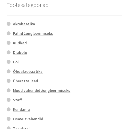
Tootekategooriad
Akrobaatika
Pallid žongleerimiseks
Kurikad
Diabolo
Poi
Õhuakrobaatika
Üherattalised
Muud vahendid žongleerimiseks
Staff
Kendama
Osavusvahendid
Tasakaal