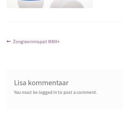
Navigeerimine
Previous
Žongleerimispall MMX+
post:
Lisa kommentaar
You must be logged in to post a comment.