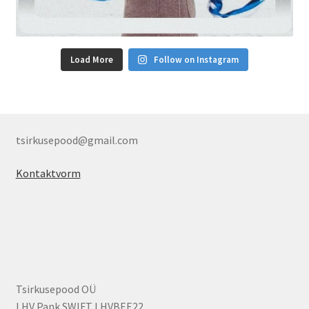
Load More
Follow on Instagram
tsirkusepood@gmail.com
Kontaktvorm
Tsirkusepood OÜ
LHV Pank SWIFT LHVBEE22