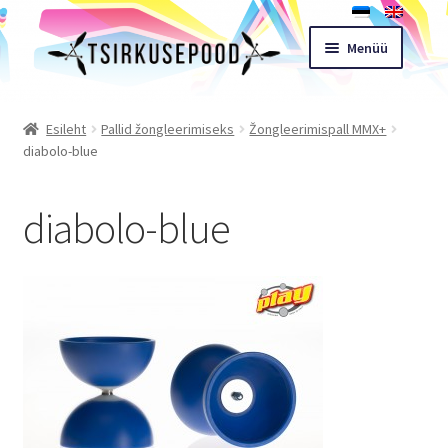
Liigu
Liigu
Menüü
navigeerimisele
sisu
juurde
Esileht
Esileht
Pallid žongleerimiseks
Žongleerimispall MMX+
diabolo-blue
Pood
diabolo-blue
Ostukorv
Expand
Müügitingimused
child
menu
Töötoad
Kontakt