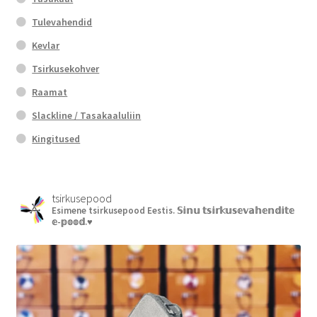
Tulevahendid
Kevlar
Tsirkusekohver
Raamat
Slackline / Tasakaaluliin
Kingitused
tsirkusepood
Esimene tsirkusepood Eestis.
𝕊𝕚𝕟𝕦 𝕥𝕤𝕚𝕣𝕜𝕦𝕤𝕖𝕧𝕒𝕙𝕖𝕟𝕕𝕚𝕥𝕖
𝕖-𝕡𝕠𝕠𝕕.♥︎