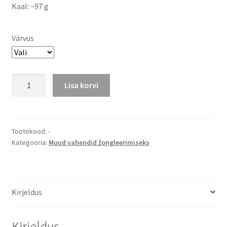
Kaal: ~97 g
Värvus
Žongleerimisrõngas
Lisa korvi
kogus
Tootekood:
-
Kategooria:
Muud vahendid žongleerimiseks
Kirjeldus
Kirjeldus