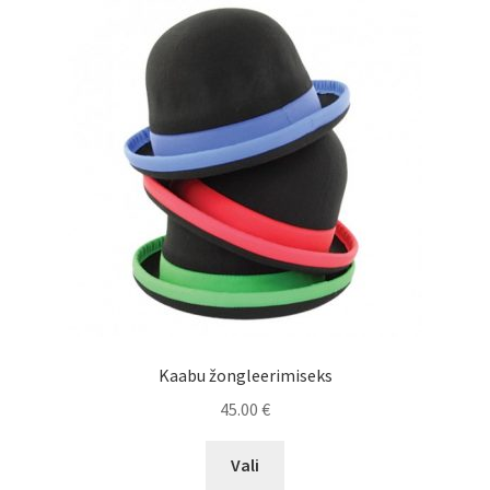
The
options
may
be
chosen
on
the
product
page
Kaabu žongleerimiseks
45.00
€
This
Vali
product