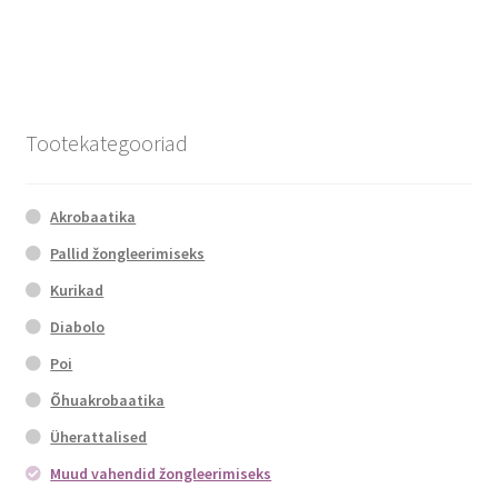
has
multiple
variants.
The
options
Tootekategooriad
may
be
chosen
Akrobaatika
on
Pallid žongleerimiseks
the
Kurikad
product
page
Diabolo
Poi
Õhuakrobaatika
Üherattalised
Muud vahendid žongleerimiseks