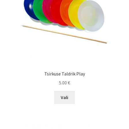
Tsirkuse Taldrik Play
5.00
€
This
Vali
product
has
multiple
variants.