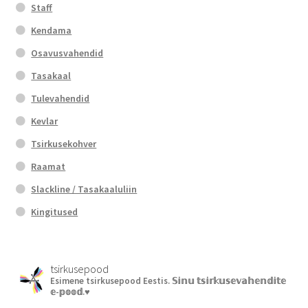
Staff
Kendama
Osavusvahendid
Tasakaal
Tulevahendid
Kevlar
Tsirkusekohver
Raamat
Slackline / Tasakaaluliin
Kingitused
tsirkusepood
Esimene tsirkusepood Eestis.
𝕊𝕚𝕟𝕦 𝕥𝕤𝕚𝕣𝕜𝕦𝕤𝕖𝕧𝕒𝕙𝕖𝕟𝕕𝕚𝕥𝕖
𝕖-𝕡𝕠𝕠𝕕.♥︎