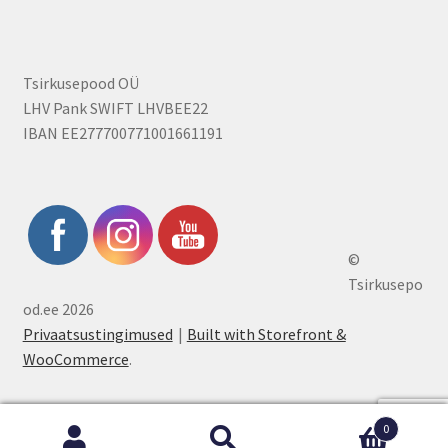
Tsirkusepood OÜ
LHV Pank SWIFT LHVBEE22
IBAN EE277700771001661191
©
Tsirkusepo
od.ee 2026
Privaatsustingimused
Built with Storefront &
WooCommerce
.
0