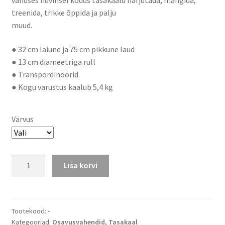
vanuses huvilisel kodus tasakaalu harjutada, mängida,
treenida, trikke õppida ja palju
muud.
● 32 cm laiune ja 75 cm pikkune laud
● 13 cm diameetriga rull
● Transpordinöörid
● Kogu varustus kaalub 5,4 kg
Värvus
Tasakaalulaud
Lisa korvi
Okrafts
kogus
Tootekood:
-
Kategooriad:
Osavusvahendid
,
Tasakaal