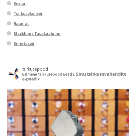
Kevlar
Tsirkusekohver
Raamat
Slackline / Tasakaaluliin
Kingitused
tsirkusepood
Esimene tsirkusepood Eestis.
𝕊𝕚𝕟𝕦 𝕥𝕤𝕚𝕣𝕜𝕦𝕤𝕖𝕧𝕒𝕙𝕖𝕟𝕕𝕚𝕥𝕖
𝕖-𝕡𝕠𝕠𝕕.♥︎