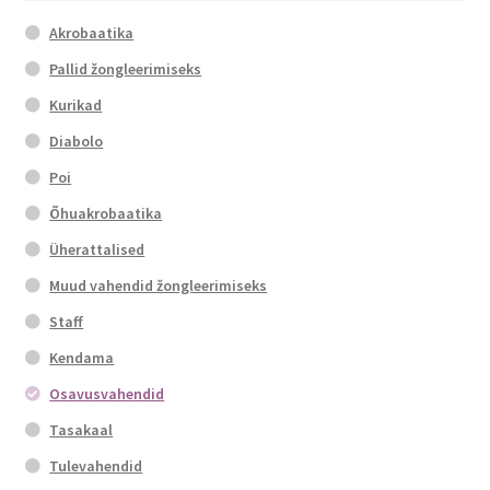
be
chosen
Akrobaatika
on
Pallid žongleerimiseks
the
Kurikad
product
page
Diabolo
Poi
Õhuakrobaatika
Üherattalised
Muud vahendid žongleerimiseks
Staff
Kendama
Osavusvahendid
Tasakaal
Tulevahendid