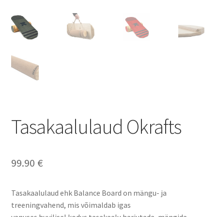
Tasakaalulaud Okrafts
99.90
€
Tasakaalulaud ehk Balance Board on mängu- ja
treeningvahend, mis võimaldab igas