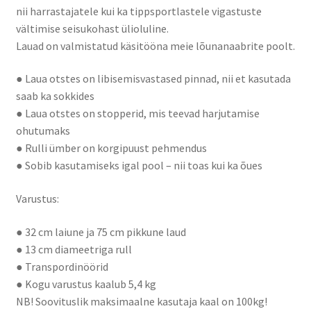
nii harrastajatele kui ka tippsportlastele vigastuste
vältimise seisukohast ülioluline.
Lauad on valmistatud käsitööna meie lõunanaabrite poolt.
● Laua otstes on libisemisvastased pinnad, nii et kasutada
saab ka sokkides
● Laua otstes on stopperid, mis teevad harjutamise
ohutumaks
● Rulli ümber on korgipuust pehmendus
● Sobib kasutamiseks igal pool – nii toas kui ka õues
Varustus:
● 32 cm laiune ja 75 cm pikkune laud
● 13 cm diameetriga rull
● Transpordinöörid
● Kogu varustus kaalub 5,4 kg
NB! Soovituslik maksimaalne kasutaja kaal on 100kg!