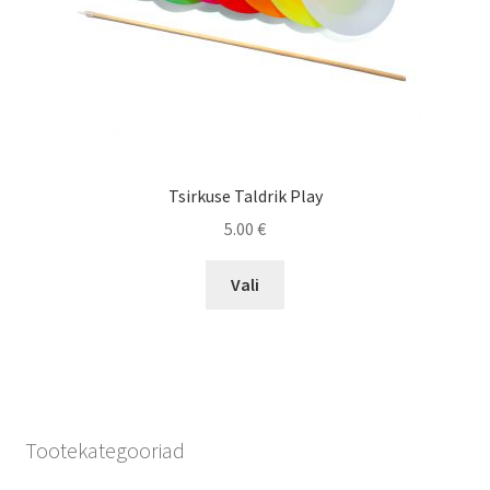
product
page
Tsirkuse Taldrik Play
5.00
€
This
Vali
product
has
multiple
variants.
The
options
Tootekategooriad
may