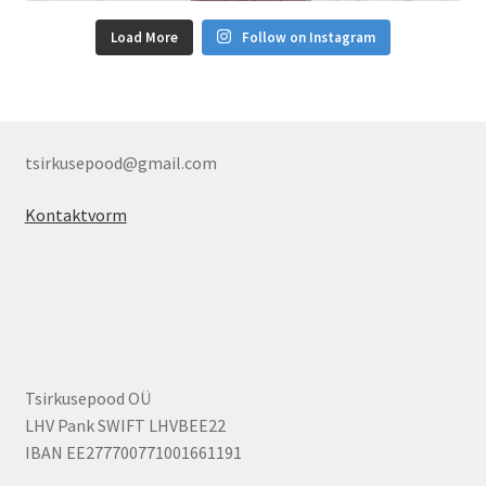
Load More
Follow on Instagram
tsirkusepood@gmail.com
Kontaktvorm
Tsirkusepood OÜ
LHV Pank SWIFT LHVBEE22
IBAN EE277700771001661191