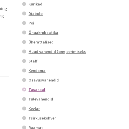
Kurikad
ning
Diabolo
ing
Poi
Õhuakrobaatika
Üherattalised
Muud vahendid žongleerimiseks
Staff
Kendama
Osavusvahendid
Tasakaal
Tulevahendid
Kevlar
Tsirkusekohver
Raamat