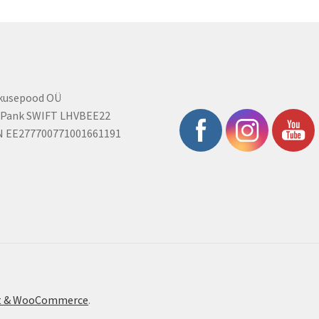
rkusepood OÜ
 Pank SWIFT LHVBEE22
N EE277700771001661191
ont & WooCommerce
.