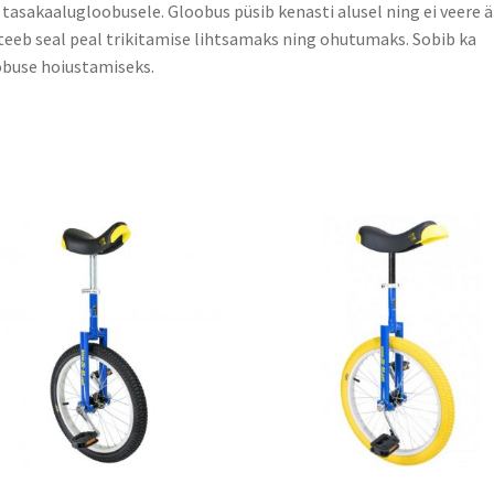
 tasakaalugloobusele. Gloobus püsib kenasti alusel ning ei veere ä
teeb seal peal trikitamise lihtsamaks ning ohutumaks. Sobib ka
buse hoiustamiseks.