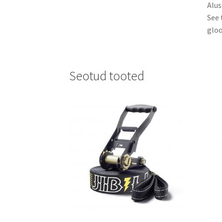
Alus
See 
gloo
Seotud tooted