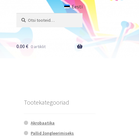
Eesti
Otsi:
Otsi
0.00
€
0 artiklit
Tootekategooriad
Akrobaatika
Pallid žongleerimiseks