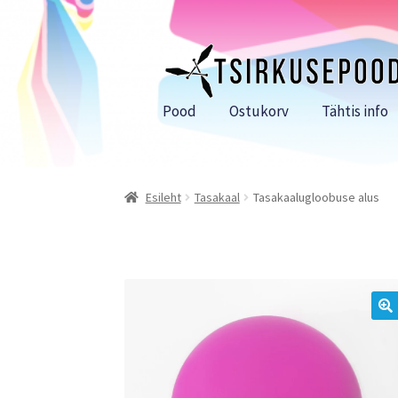
Liigu
Liigu
navigeerimisele
sisu
juurde
Pood
Ostukorv
Tähtis info
Esileht
Tasakaal
Tasakaalugloobuse alus
🔍