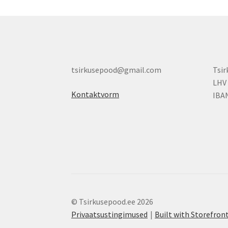
tsirkusepood@gmail.com
Tsi
LHV
Kontaktvorm
IBA
© Tsirkusepood.ee 2026
Privaatsustingimused
Built with Storefr