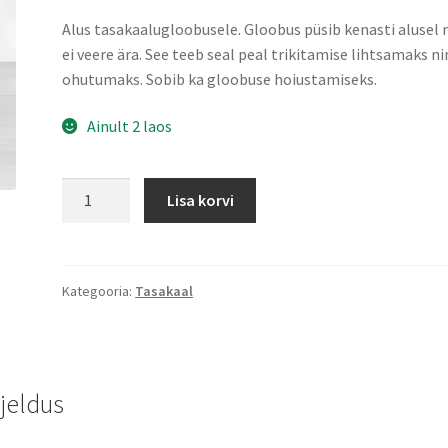
Alus tasakaalugloobusele. Gloobus püsib kenasti alusel 
ei veere ära. See teeb seal peal trikitamise lihtsamaks n
ohutumaks. Sobib ka gloobuse hoiustamiseks.
Ainult 2 laos
Tasakaalugloobuse
Lisa korvi
alus
kogus
Kategooria:
Tasakaal
rjeldus