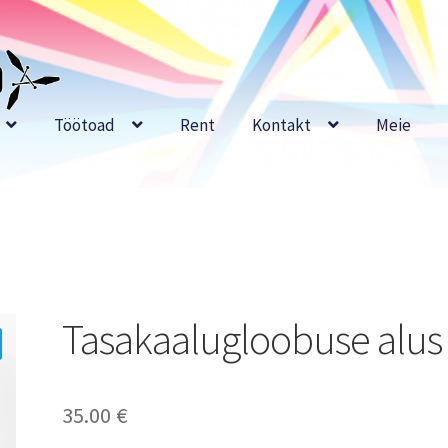
Töötoad
Rent
Kontakt
Meie
Tasakaalugloobuse alus
35.00
€