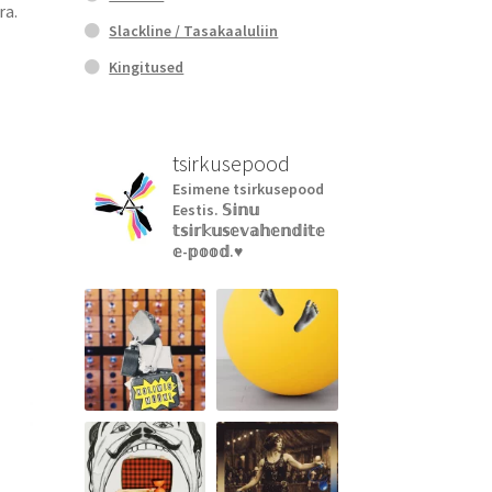
ra.
Slackline / Tasakaaluliin
Kingitused
tsirkusepood
Esimene tsirkusepood
Eestis.
𝕊𝕚𝕟𝕦
𝕥𝕤𝕚𝕣𝕜𝕦𝕤𝕖𝕧𝕒𝕙𝕖𝕟𝕕𝕚𝕥𝕖
𝕖-𝕡𝕠𝕠𝕕.♥︎