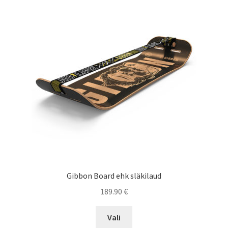
The
options
may
be
chosen
on
the
product
page
Gibbon Board ehk släkilaud
189.90
€
This
Vali
product