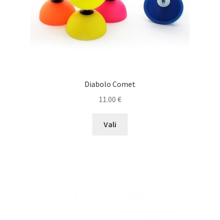
Diabolo Comet
11.00
€
This
Vali
product
has
multiple
variants.
The
options
may
be