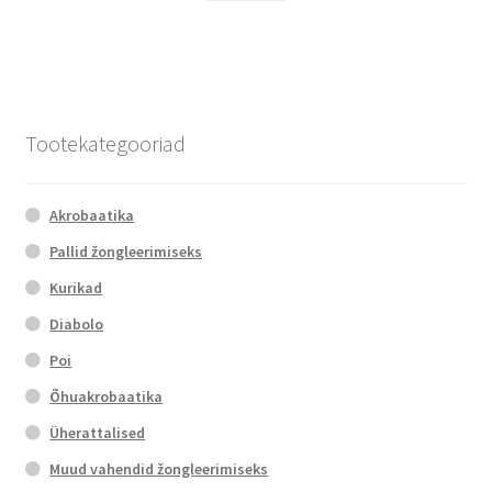
has
multiple
variants.
The
options
Tootekategooriad
may
be
chosen
Akrobaatika
on
Pallid žongleerimiseks
the
Kurikad
product
page
Diabolo
Poi
Õhuakrobaatika
Üherattalised
Muud vahendid žongleerimiseks