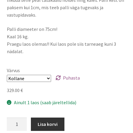
liikuda selle peal tasakaalu hoides ning käies. Palli kest on
through
paksem kui 1cm, mis teeb palli väga tugevaks ja
vastupidavaks.
329.00 €
Palli diameeter on 75cm!
Kaal 16 kg.
Praegu laos olemas!! Kui laos pole siis tarneaeg kuni 3
nädalat.
Värvus
Puhasta
329.00
€
Ainult 1 laos (saab järeltellida)
Tasakaalugloobus
Lisa korvi
kogus