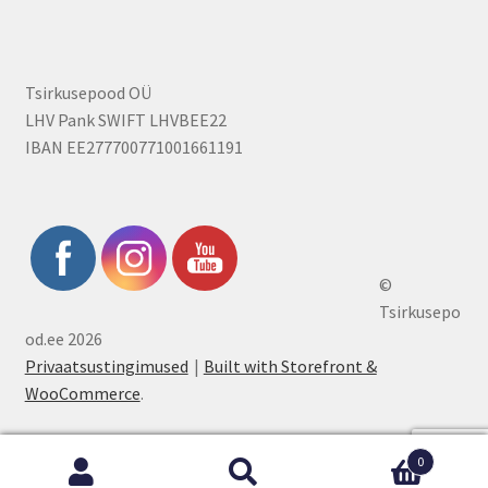
Tsirkusepood OÜ
LHV Pank SWIFT LHVBEE22
IBAN EE277700771001661191
©
Tsirkusepo
od.ee 2026
Privaatsustingimused
Built with Storefront &
WooCommerce
.
0
Otsi:
Otsi