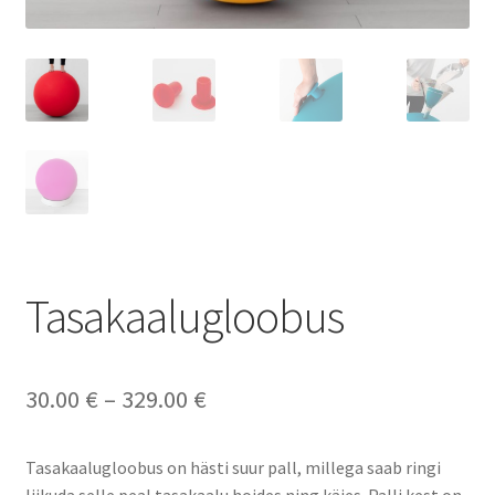
Tasakaalugloobus
Price
30.00
€
–
329.00
€
range:
Tasakaalugloobus on hästi suur pall, millega saab ringi
30.00 €