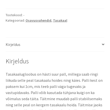
Tootekood:
-
Kategooriad:
Osavusvahendid
,
Tasakaal
Kirjeldus
Kirjeldus
Tasakaalugloobus on hästi suur pall, millega saab ringi
liikuda selle peal tasakaalu hoides ning käies. Palli kest on
paksem kui 1cm, mis teeb palli väga tugevaks ja
vastupidavaks. Palli võib kasutada tühjana kuigi on ka
võimalus seda täita. Täitmine muudab palli stabiilsemaks
ning selle peal on kergem tasakaalu hoida. Täitmise jaoks