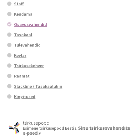
Staff
Kendama
Osavusvahendid
Tasakaal
Tulevahendid
Kevlar
Tsirkusekohver
Raamat
Slackline / Tasakaaluliin
Kingitused
tsirkusepood
Esimene tsirkusepood Eestis.
𝕊𝕚𝕟𝕦 𝕥𝕤𝕚𝕣𝕜𝕦𝕤𝕖𝕧𝕒𝕙𝕖𝕟𝕕𝕚𝕥𝕖
𝕖-𝕡𝕠𝕠𝕕.♥︎