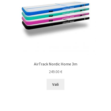
chosen
on
the
product
page
AirTrack Nordic Home 3m
249.00
€
This
Vali
product
has
multiple
variants.