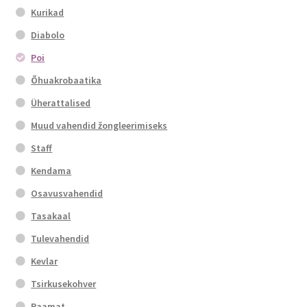
Kurikad
Diabolo
Poi
Õhuakrobaatika
Üherattalised
Muud vahendid žongleerimiseks
Staff
Kendama
Osavusvahendid
Tasakaal
Tulevahendid
Kevlar
Tsirkusekohver
Raamat