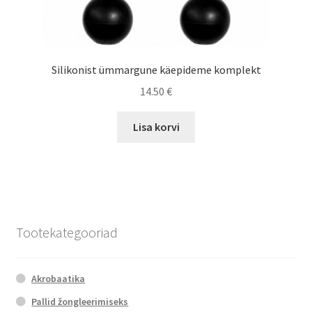
Silikonist ümmargune käepideme komplekt
14.50
€
Lisa korvi
Tootekategooriad
Akrobaatika
Pallid žongleerimiseks