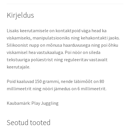
Kirjeldus
Lisaks keerutamisele on kontaktpoid väga head ka
viskamiseks, manipulatsiooniks ning kehakontakti jaoks.
Silikoonist nupp on mõnusa haarduvusega ning poi õhku
viskamisel hea vastukaaluga. Poi nöör on sileda
tekstuuriga polüestrist ning reguleeritav vastavalt
keerutajale.
Poid kaaluvad 150 grammi, nende läbimõõt on 80
millimeetrit ning nööri jämedus on 6 millimeetrit.
Kaubamärk: Play Juggling
Seotud tooted