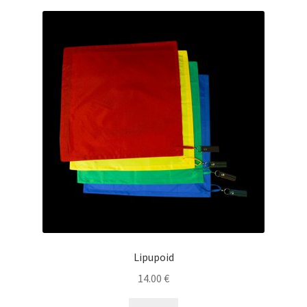
Lipupoid
14.00
€
This