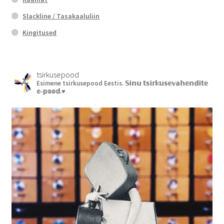
Slackline / Tasakaaluliin
Kingitused
tsirkusepood
Esimene tsirkusepood Eestis.
𝕊𝕚𝕟𝕦 𝕥𝕤𝕚𝕣𝕜𝕦𝕤𝕖𝕧𝕒𝕙𝕖𝕟𝕕𝕚𝕥𝕖
𝕖-𝕡𝕠𝕠𝕕.♥︎