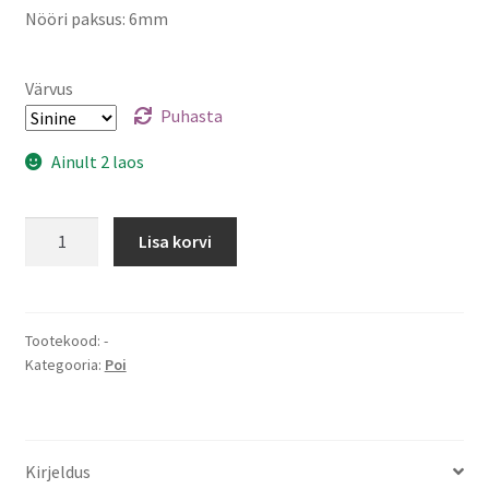
Nööri paksus: 6mm
Värvus
Puhasta
Ainult 2 laos
KontaktPoid
Lisa korvi
kogus
Tootekood:
-
Kategooria:
Poi
Kirjeldus