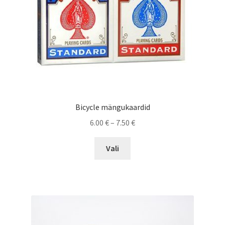
Bicycle mängukaardid
Price
6.00
€
–
7.50
€
range:
This
6.00 €
Vali
product
through
has
7.50 €
multiple
variants.
The
options