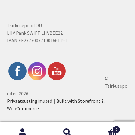
Tsirkusepood OÜ
LHV Pank SWIFT LHVBEE22
IBAN EE277700771001661191
©
Tsirkusepo
od.ee 2026
Privaatsustingimused
Built with Storefront &
WooCommerce
.
0