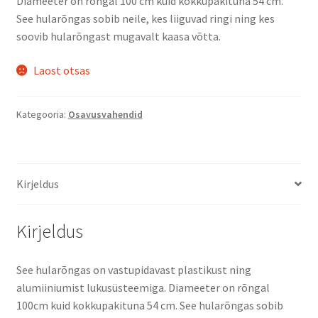
Diameeter on rõngal 100 cm kuid kokkupakituna 54 cm.
See hularõngas sobib neile, kes liiguvad ringi ning kes
soovib hularõngast mugavalt kaasa võtta.
Laost otsas
Kategooria:
Osavusvahendid
Kirjeldus
Kirjeldus
See hularõngas on vastupidavast plastikust ning
alumiiniumist lukusüsteemiga. Diameeter on rõngal
100cm kuid kokkupakituna 54 cm. See hularõngas sobib