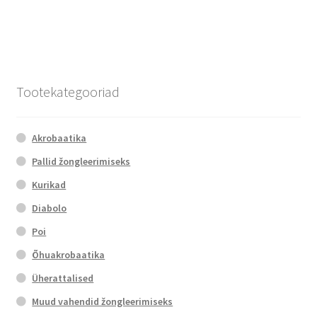
29.00 €.
26.00 €.
Tootekategooriad
Akrobaatika
Pallid žongleerimiseks
Kurikad
Diabolo
Poi
Õhuakrobaatika
Üherattalised
Muud vahendid žongleerimiseks