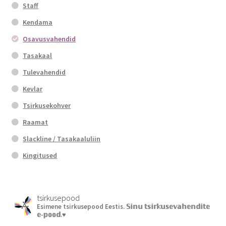
Staff
Kendama
Osavusvahendid
Tasakaal
Tulevahendid
Kevlar
Tsirkusekohver
Raamat
Slackline / Tasakaaluliin
Kingitused
tsirkusepood
Esimene tsirkusepood Eestis.
𝕊𝕚𝕟𝕦 𝕥𝕤𝕚𝕣𝕜𝕦𝕤𝕖𝕧𝕒𝕙𝕖𝕟𝕕𝕚𝕥𝕖
𝕖-𝕡𝕠𝕠𝕕.♥︎