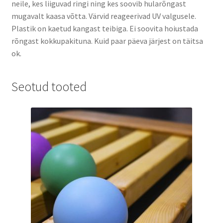
neile, kes liiguvad ringi ning kes soovib hularõngast
mugavalt kaasa võtta. Värvid reageerivad UV valgusele.
Plastik on kaetud kangast teibiga. Ei soovita hoiustada
rõngast kokkupakituna. Kuid paar päeva järjest on täitsa
ok.
Seotud tooted