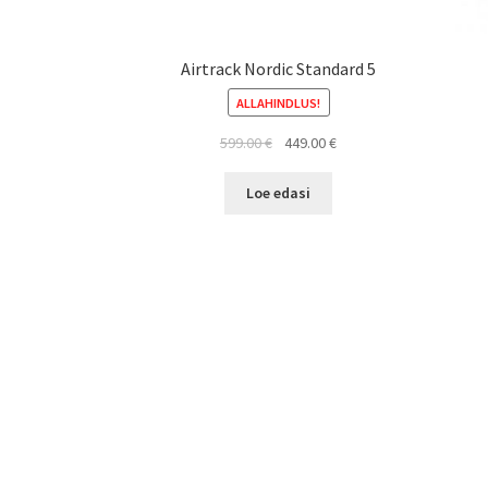
Airtrack Nordic Standard 5
ALLAHINDLUS!
Algne
Current
599.00
€
449.00
€
hind
price
oli:
is:
Loe edasi
599.00 €.
449.00 €.