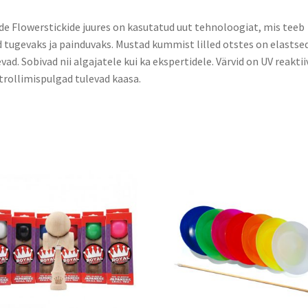
e Flowerstickide juures on kasutatud uut tehnoloogiat, mis teeb
 tugevaks ja painduvaks. Mustad kummist lilled otstes on elastsed
vad. Sobivad nii algajatele kui ka ekspertidele. Värvid on UV reaktii
rollimispulgad tulevad kaasa.