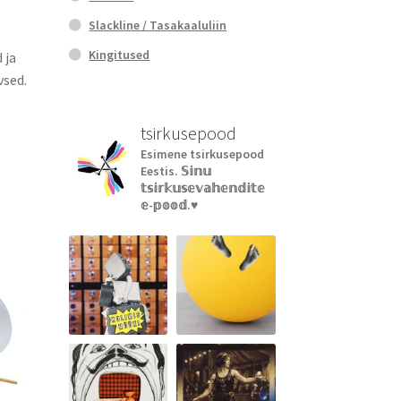
Slackline / Tasakaaluliin
Kingitused
 ja
vsed.
tsirkusepood
Esimene tsirkusepood
Eestis.
𝕊𝕚𝕟𝕦
𝕥𝕤𝕚𝕣𝕜𝕦𝕤𝕖𝕧𝕒𝕙𝕖𝕟𝕕𝕚𝕥𝕖
𝕖-𝕡𝕠𝕠𝕕.♥︎