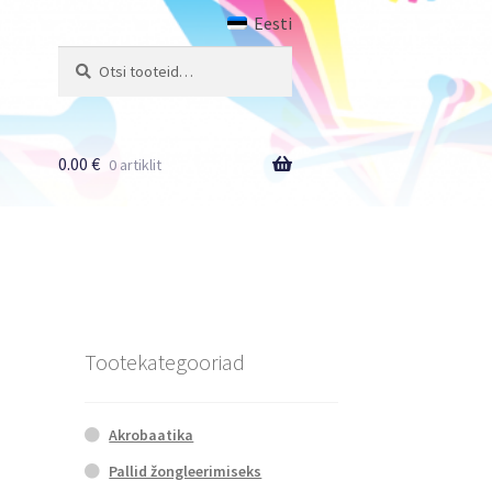
Eesti
Otsi:
Otsi
0.00
€
0 artiklit
Tootekategooriad
Akrobaatika
Pallid žongleerimiseks