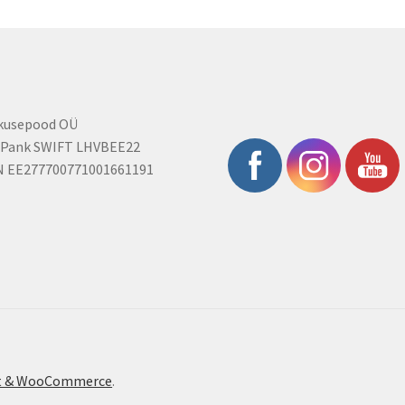
rkusepood OÜ
 Pank SWIFT LHVBEE22
N EE277700771001661191
ont & WooCommerce
.