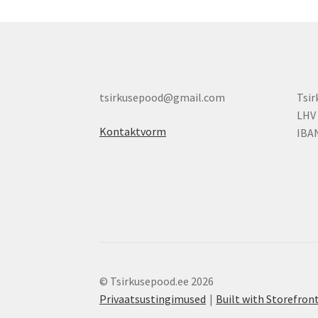
tsirkusepood@gmail.com
Tsi
LHV
Kontaktvorm
IBA
© Tsirkusepood.ee 2026
Privaatsustingimused
Built with Storefr