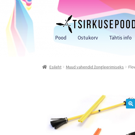
Liigu
Liigu
navigeerimisele
sisu
juurde
Pood
Ostukorv
Tähtis info
Esileht
Muud vahendid žongleerimiseks
Flo
🔍