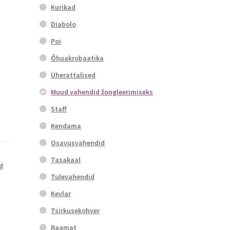
Kurikad
Diabolo
Poi
Õhuakrobaatika
Üherattalised
Muud vahendid žongleerimiseks
Staff
Kendama
Osavusvahendid
Tasakaal
d
Tulevahendid
Kevlar
Tsirkusekohver
Raamat