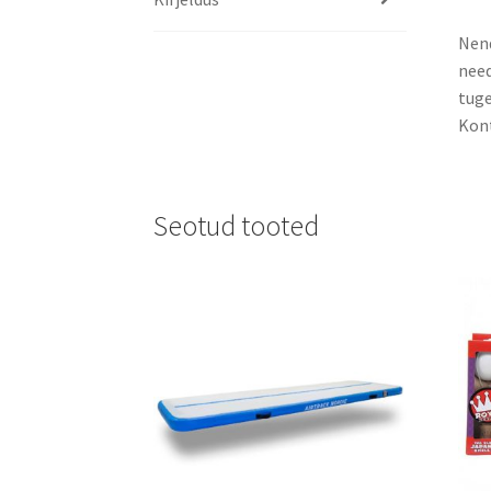
Nend
need
tuge
Kont
Seotud tooted