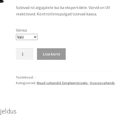
Sobivad nii algajatele kui ka ekspertidele. Värvid on UV
reaktiivsed. Kontrollimispulgad tulevad kaasa.
Värvus
Flowersticks
Lisa korvi
Tulip
kogus
Tootekood:
-
Kategooriad:
Muud vahendid žongleerimiseks
,
Osavusvahendi
rjeldus