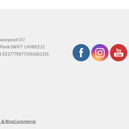
on
on
the
the
product
product
page
page
rkusepood OÜ
 Pank SWIFT LHVBEE22
N EE277700771001661191
ont & WooCommerce
.