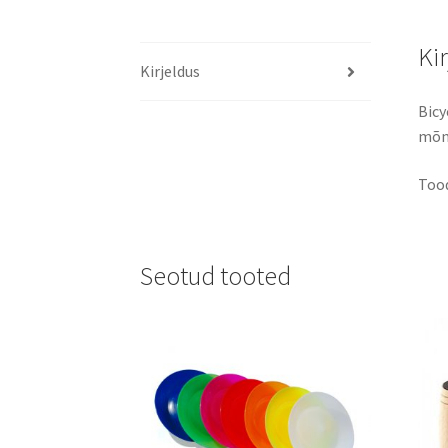
Ki
Kirjeldus
Bicy
mõnu
Too
Seotud tooted