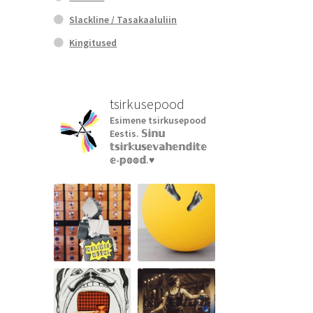
Slackline / Tasakaaluliin
Kingitused
g
tsirkusepood
Esimene tsirkusepood
Eestis.
𝕊𝕚𝕟𝕦
𝕥𝕤𝕚𝕣𝕜𝕦𝕤𝕖𝕧𝕒𝕙𝕖𝕟𝕕𝕚𝕥𝕖
𝕖-𝕡𝕠𝕠𝕕.♥︎