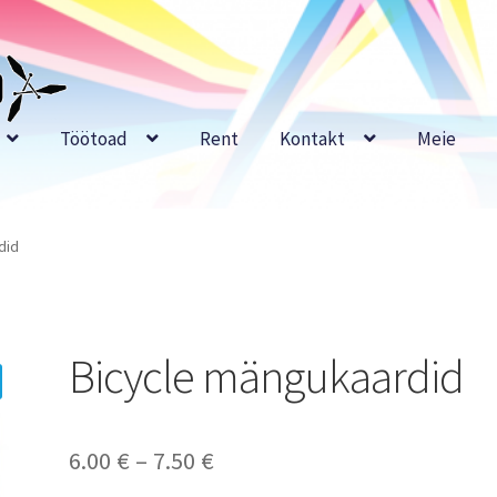
Töötoad
Rent
Kontakt
Meie
did
Bicycle mängukaardid
Price
6.00
€
–
7.50
€