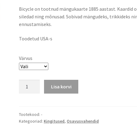
range:
Bicycle on tootnud mängukaarte 1885 aastast. Kaardid 
6.00 €
siledad ning mõnusad. Sobivad mängudeks, trikkideks ni
through
ennustamiseks.
7.50 €
Toodetud USA-s
Värvus
Bicycle
Lisa korvi
mängukaardid
kogus
Tootekood:
-
Kategooriad:
Kingitused
,
Osavusvahendid