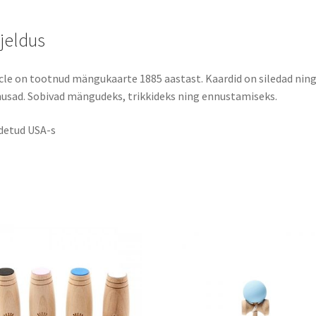
rjeldus
cle on tootnud mängukaarte 1885 aastast. Kaardid on siledad nin
sad. Sobivad mängudeks, trikkideks ning ennustamiseks.
detud USA-s