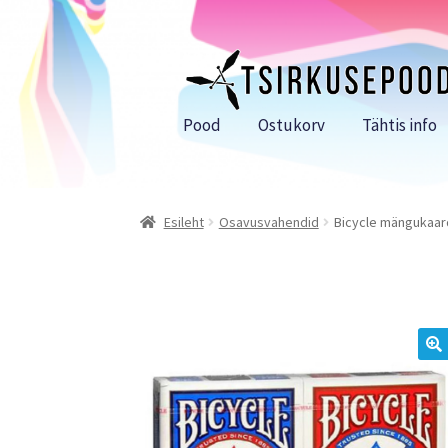
Liigu
Liigu
navigeerimisele
sisu
juurde
Pood
Ostukorv
Tähtis info
Esileht
Osavusvahendid
Bicycle mängukaar
🔍