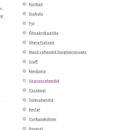
Kurikad
on
Diabolo
ng
Poi
Õhuakrobaatika
Üherattalised
Muud vahendid žongleerimiseks
Staff
Kendama
Osavusvahendid
Tasakaal
Tulevahendid
Kevlar
Tsirkusekohver
Raamat