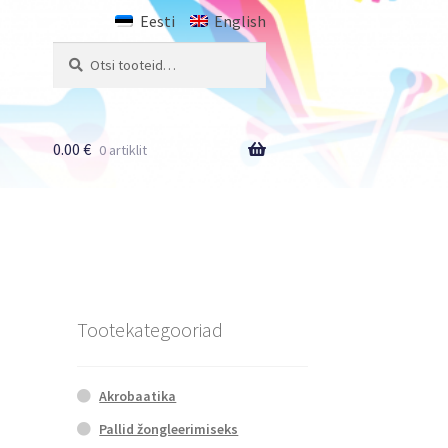
Eesti
English
Otsi:
Otsi
0.00
€
0 artiklit
Tootekategooriad
Akrobaatika
Pallid žongleerimiseks