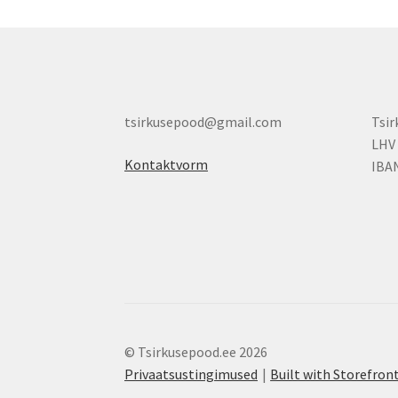
product
page
tsirkusepood@gmail.com
Tsi
LHV
Kontaktvorm
IBA
© Tsirkusepood.ee 2026
Privaatsustingimused
Built with Storefr