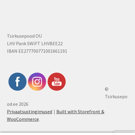
Tsirkusepood OÜ
LHV Pank SWIFT LHVBEE22
IBAN EE277700771001661191
©
Tsirkusepo
od.ee 2026
Privaatsustingimused
Built with Storefront &
WooCommerce
.