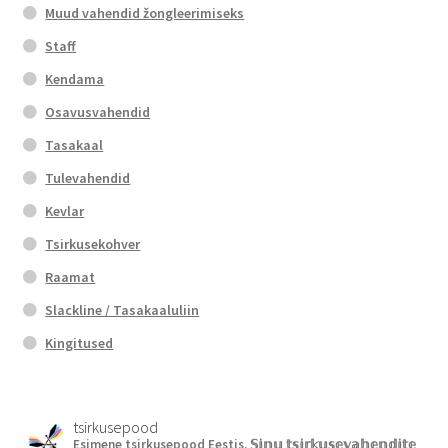
Muud vahendid žongleerimiseks
Staff
Kendama
Osavusvahendid
Tasakaal
Tulevahendid
Kevlar
Tsirkusekohver
Raamat
Slackline / Tasakaaluliin
Kingitused
tsirkusepood
Esimene tsirkusepood Eestis.
𝕊𝕚𝕟𝕦 𝕥𝕤𝕚𝕣𝕜𝕦𝕤𝕖𝕧𝕒𝕙𝕖𝕟𝕕𝕚𝕥𝕖