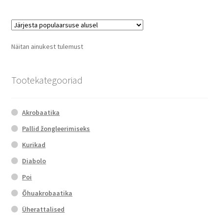
multiple
variants.
The
options
Näitan ainukest tulemust
may
be
chosen
Tootekategooriad
on
the
Akrobaatika
product
page
Pallid žongleerimiseks
Kurikad
Diabolo
Poi
Õhuakrobaatika
Üherattalised