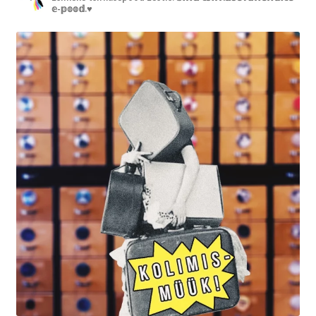
𝕖-𝕡𝕠𝕠𝕕.♥︎